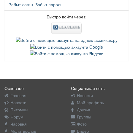
Забыт логин
Забыт пароль
Быстро войти через:
Основное
Социальная сеть
Главная
Новости
Новости
Мой профиль
Питомцы
Друзья
Форум
Группы
Часовня
Фото
Молитвослов
Видео