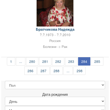
Братчикова Надежда
?.?.1973 - ?.?.2010
Россия
Болезни -> Рак
1
...
280
281
282
283
284
285
286
287
288
...
298
Дата рождения