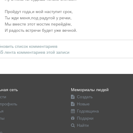
Пройдут года,и мой наступит срок,
Ты жди меня,под радугой у речки,
Мы вместе этот мостик перейдём,
И радость встречи будет уже вечной.
новить список комментариев
S лента комментариев этой записи
ная сеть
Мемориалы людей
сти
Создать
профиль
Новые
ья
Годовщина
пы
Подарки
Найти
о