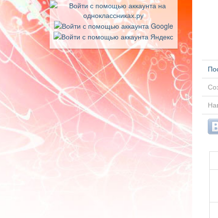
По
Соз
Нав