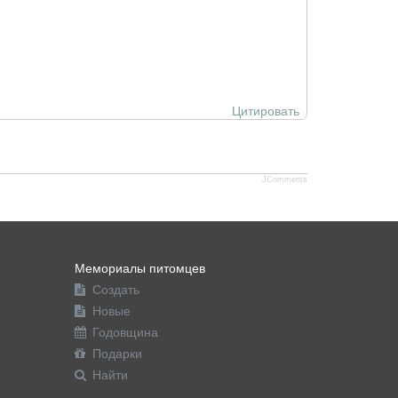
Цитировать
JComments
Мемориалы питомцев
Создать
Новые
Годовщина
Подарки
Найти