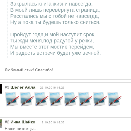
Закрылась книга жизни навсегда,
В моей лишь перевёрнута страница,
Расстались мы с тобой не навсегда,
Ну а пока ты будешь только сниться.
Пройдут года,и мой наступит срок,
Ты жди меня,под радугой у речки,
Мы вместе этот мостик перейдём,
И радость встречи будет уже вечной.
Любимый стих! Спасибо!
#3
Шелег Алла
26.10.2016 14:26
#2
Инна Шайко
18.10.2016 18:33
Наши питомцы…