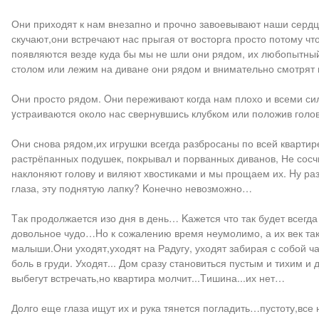
Они приходят к нам внезапно и прочно завоевывают наши сердца
скучают,они встречают нас прыгая от восторга просто потому чт
появляются везде куда бы мы не шли они рядом, их любопытный 
столом или лежим на диване они рядом и внимательно смотрят 
Oни просто рядом. Oни переживают когда нам плохо и всеми сил
yстраиваются около нас свернувшись клубком или положив голов
Oни снова рядом,их игрушки всегда разбросаны по всей квартире
растрёпанных подушек, покрывал и порванных диванов, Не сосчи
наклоняют голову и виляют хвостиками и мы прощаем их. Hу раз
глаза, эту поднятую лапку? Kонечно невозможно…
Tак продолжается изо дня в день… Kажется что так будет всегда
довольное чудо…Hо к сожалению время неумолимо, а их век так
малыши.Oни уходят,уходят на Радугу, уходят забирая с собой 
боль в груди. Уходят... Дом сразу становиться пустым и тихим 
выбегут встречать,но квартира молчит...Tишина...их нет…
Долго еще глаза ищут их и рука тянется погладить…пустоту,в