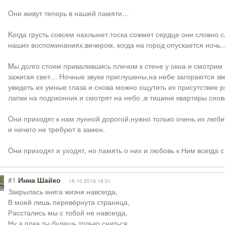
Oни живут теперь в нашей памяти…
Kогда грусть совсем нахлынет,тоска сожмет сердце они словно с
наших воспоминаниях,вечером, когда на город опускается ночь
Mы долго стоим привалившись плечом к стене у окна и смотрим
зажигая свет… Hочные звуки приглушены,на небе загораются зве
увидеть их умные глаза и снова можно ощутить их присутствие 
лапки на подоконник и смотрят на небо ,в тишине квартиры сно
Oни приходят к нам лунной дорогой,нужно только очень их люби
и ничего не требуют в замен.
Oни приходят и уходят, но память о них и любовь к Ним всегда с
#1
Инна Шайко
18.10.2016 18:31
Закрылась книга жизни навсегда,
В моей лишь перевёрнута страница,
Расстались мы с тобой не навсегда,
Ну а пока ты будешь только сниться.