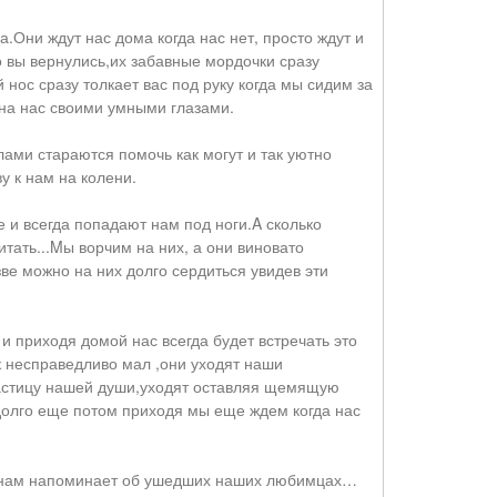
.Они ждут нас дома когда нас нет, просто ждут и
о вы вернулись,их забавные мордочки сразу
нос сразу толкает вас под руку когда мы сидим за
на нас своими умными глазами.
ами стараются помочь как могут и так уютно
у к нам на колени.
 и всегда попадают нам под ноги.A сколько
тать...Mы ворчим на них, а они виновато
ве можно на них долго сердиться увидев эти
 и приходя домой нас всегда будет встречать это
 несправедливо мал ,они уходят наши
частицу нашей души,уходят оставляя щемящую
и долго еще потом приходя мы еще ждем когда нас
се нам напоминает об ушедших наших любимцах…