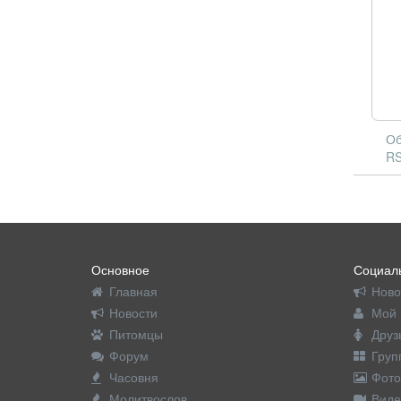
Об
RS
Основное
Социаль
Главная
Ново
Новости
Мой 
Питомцы
Друз
Форум
Груп
Часовня
Фото
Молитвослов
Виде