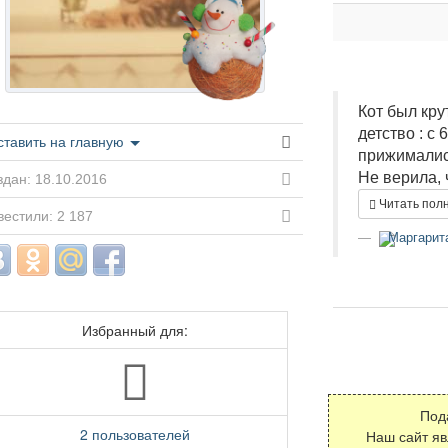
Кот был кру
детство : с 
ставить на главную
прижимались
Не верила, ч
дан: 18.10.2016
Читать пол
естили: 2 187
Маргарит
Избранный для:
Под
2 пользователей
Наш сайт я