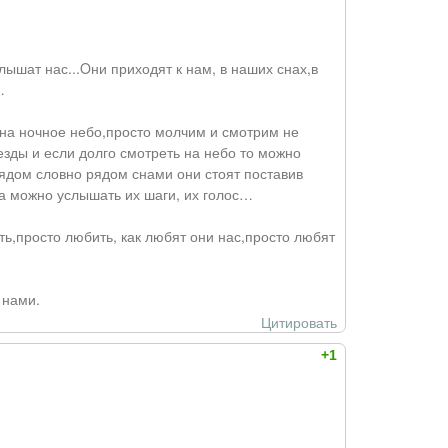
лышат нас...Oни приходят к нам, в наших снах,в
…
 на ночное небо,просто молчим и смотрим не
зды и если долго смотреть на небо то можно
рядом словно рядом снами они стоят поставив
ва можно услышать их шаги, их голос…
ть,просто любить, как любят они нас,просто любят
 нами.
Цитировать
+1