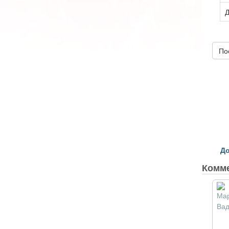
Д
По
До
Комм