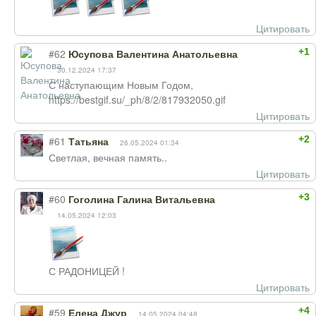
Цитировать
+1
#62
Юсупова Валентина Анатольевна
30.12.2024 17:37
С наступающим Новым Годом,
https://bestgif.su/_ph/8/2/817932050.gif
Цитировать
+2
#61
Татьяна
26.05.2024 01:34
Светлая, вечная память..
Цитировать
+3
#60
Гоголина Галина Витальевна
14.05.2024 12:03
С РАДОНИЦЕЙ !
Цитировать
+4
#59
Елена Джур
14.05.2024 04:48