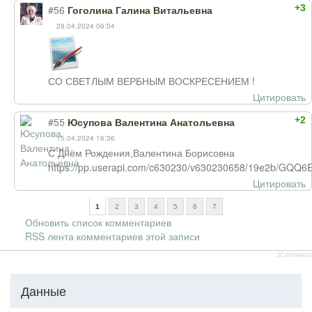
+3
#56
Гоголина Галина Витальевна
28.04.2024 06:54
СО СВЕТЛЫМ ВЕРБНЫМ ВОСКРЕСЕНИЕМ !
Цитировать
+2
#55
Юсупова Валентина Анатольевна
15.04.2024 16:36
С Днём Рождения,Валентина Борисовна
https://pp.userapi.com/c630230/v630230658/19e2b/GQQ6
Цитировать
1
2
3
4
5
6
7
Обновить список комментариев
RSS лента комментариев этой записи
JComments
Данные