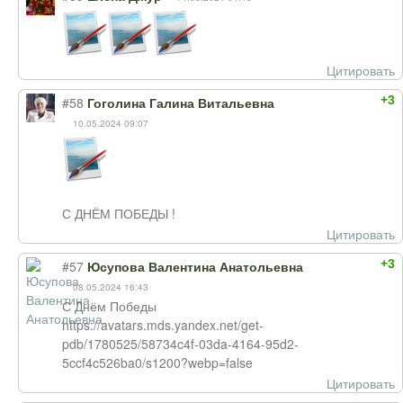
Цитировать
+3
#58
Гоголина Галина Витальевна
10.05.2024 09:07
С ДНЁМ ПОБЕДЫ !
Цитировать
+3
#57
Юсупова Валентина Анатольевна
08.05.2024 16:43
С Днём Победы
https://avatars.mds.yandex.net/get-
pdb/1780525/58734c4f-03da-4164-95d2-
5ccf4c526ba0/s1200?webp=false
Цитировать