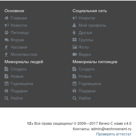
Основное
Социальная сеть
Главная
Новости
Новости
Мой профиль
Питомцы
Друзья
Форум
Группы
Часовня
Фото
Молитвослов
Видео
Мемориалы людей
Мемориалы питомцев
Создать
Создать
Новые
Новые
Годовщина
Годовщина
Подарки
Подарки
Найти
Найти
12+
Все права защищены! © 2009—2017 Вечно С нами v.4.0
Контакты: admin@vechnosnami.ru
Проверить аттестат