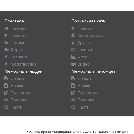
Основное
Социальная сеть
Главная
Новости
Новости
Мой профиль
Питомцы
Друзья
Форум
Группы
Часовня
Фото
Молитвослов
Видео
Мемориалы людей
Мемориалы питомцев
Создать
Создать
Новые
Новые
Годовщина
Годовщина
Подарки
Подарки
Найти
Найти
12+
Все права защищены! © 2009—2017 Вечно С нами v.4.0