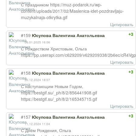
С праздником https://muz-podarok.ru/wp-
content/uploads/2017/02/Maslenica-idet-pozdravljaju-
muzykalnaja-otkrytka.gif
Цитировать
+3
#159
Юсупова Валентина Анатольевна
06.01.2025 16:06
С Рождеством Христовым, Ольга
https://pp.userapi.com/c629209/v629209338/2b6ec/cR4Vgp
Цитировать
+3
#158
Юсупова Валентина Анатольевна
30.12.2024 18:07
С наступающим Новым Годом,
https://bestgif.su/_ph/8/2/856441908.gif
https://bestgif.su/_ph/8/2/165345715.gif
Цитировать
+3
#157
Юсупова Валентина Анатольевна
11.12.2024 11:04
С Днём Рождения, Ольга