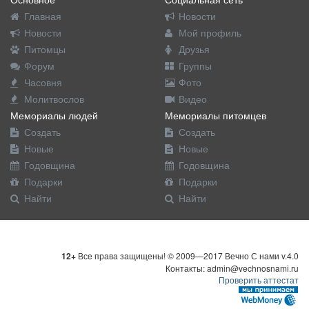
Главная
Новости
Новости
Мой профиль
Питомцы
Друзья
Форум
Группы
Часовня
Фото
Молитвослов
Видео
Мемориалы людей
Мемориалы питомцев
Создать
Создать
Новые
Новые
Годовщина
Годовщина
Подарки
Подарки
Найти
Найти
12+
Все права защищены! © 2009—2017 Вечно С нами v.4.0
Контакты: admin@vechnosnami.ru
Проверить аттестат