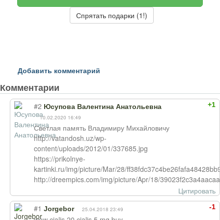
Спрятать подарки (1!)
Добавить комментарий
Комментарии
+1
#2
Юсупова Валентина Анатольевна
10.02.2020 16:49
Светлая память Владимиру Михайловичу
http://vatandosh.uz/wp-
content/uploads/2012/01/337685.jpg
https://prikolnye-
kartinki.ru/img/picture/Mar/28/ff38fdc37c4be26fafa48428bb
http://dreempics.com/img/picture/Apr/18/39023f2c3a4aaca
Цитировать
-1
#1
Jorgebor
25.04.2018 23:49
wow cialis 20 cialis 5 mg buy