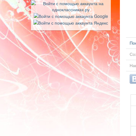
По
Соз
Нав