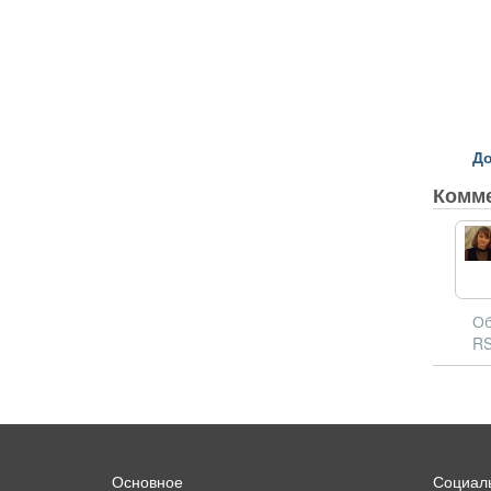
До
Комм
Об
RS
Основное
Социаль