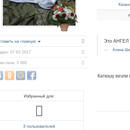
Казах
Это АНГЕ
ставить на главную
Алена Шаг
дан: 07.02.2017
естили: 3 085
Катюшу везли н
Избранный для:
3 пользователей