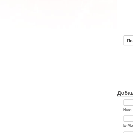
По
Добав
Имя 
E-Ma