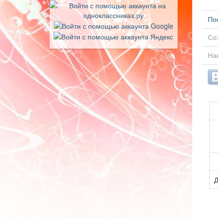
По
Соз
Нав
Д