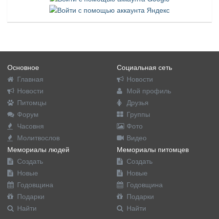
Основное
Социальная сеть
Главная
Новости
Новости
Мой профиль
Питомцы
Друзья
Форум
Группы
Часовня
Фото
Молитвослов
Видео
Мемориалы людей
Мемориалы питомцев
Создать
Создать
Новые
Новые
Годовщина
Годовщина
Подарки
Подарки
Найти
Найти