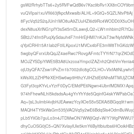
gsW2RrhybTTs6+2y5RVFwQdB6v7Ksc9bRv1XX8nCOY9b
vuQVIpai1xuVfI663jfkpcMxwalb/ALHL+9GtQ+5QZLNtvP8Aj
8FycVq52S2qJUnI1MO8uA9ZUuHZl6d9Rc4WODD0X5uOH
dexN8usXrlNG1pfY3sS45rnDLawvjLQ2+LW1mhbim2R7tQ
SBt2J74fm5PuqXySdauh4F7mHrEjHMI7nKJsT3w/NyfdWNk
qYpiCRHI15A1Iab2F0ILKpoxU1MVCx4bFE3mW8ThGKdzW
5wgbyQFxrxUbQqJZ4aeRwc7RovgAFmtcTYYrN77qrZKOd
MOJZYSDpYiWE5B3A8UxzcoaYmpcIZAZnh2Qh6VmYenia4
ojU3yQFA7Zsw1iPvZm1b7002dIc8gCCLHO+VlxfA8NLywhr
kWsXtL2ZHPNrXEHSw6wp9HthzYJIHZtdE6NhsMTMUjZC
G3Fyt3cpKYvLvYzrF0DyC/EMdPE6Ngwn4IJbnfMDMX1Ap
974hFhewNLhI5kdsdsAu4gYnYhYde5QqinfG4skYWPabOa7
Aq+/jsL3ulmbI4vjbHJEAwwzYcyXOeS5vSDXAi5BGqq9t1wm
MAQH4TY5kWaGm535jVAQVq5y2wE6BdqSls4OdmBuWuy
pLb5YiiGb7guLo3n4JTDMwON7WWjIQqf+W/Y79fgPWWU7
dhyCuOSG0jC5+QN7XvlaylUle5kmY6ByItlbiutbs6HOoikHBz