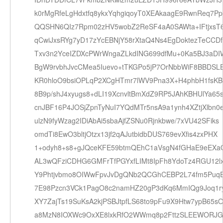
k0rMgRfeLgHdxtfq8ykxYqhgiqoyT0XEAkaagE9RwnReq7Pp
QQSHN6QIz7Rpm02zHV5wobZ2ReSF4aA0SAWta+IFtjxsT
qCwiJxsRYg7yD17zYcEBNjY58rXtaQ4Ns4EgDoktezTeCCDf
Txv3n2YceIZDXcPWrWngaZLkdING699dfMu+0Ka5BJ3aDI
BgW9rvbhJvcCMea5Iuevo+tTKGPo5jP7OrNbbWiF8BBDSL
KR0hloO9bsiOPLqP2XCgHTmr7lWV9Pna3X+H4phbH1fsK
8B9p/shJ4xyugs8+dLI19XcnvltBmXdZ9RP5JAhKBHUlYa65
cnJBF16P4JOSjZpnTyNuI7YQdMTr5nsA9a1ynh4XZtjXlbn0
ulzN9fyWzag2IDiAbAi5sbaAjfZSNu0Rjnkbwe/7xVU42SFiks
omdTi8EwO3bltjOtzx13jf2qAJutbidbDUS769evXfis4zxPHX
1+odyh8+s8+gJQceKFE59btmQEhC1aVsgN4fGHaE9eEX
AL3wQFziCDHG6GMFrTfPGYxfLIMt8IpFh8YdoTz4RGU12lx
Y9Phtjvbmo8OIWwFpvJvDgQNb2QCGhCEBP2L74fm5Puq
7E98Pzcn3VCk1PagO8c2namHZ20gP3dKq6MmIQg9Joq1r
XY7ZajTs19SuKsA2kjPSBJtpfLS68to9pFu9X9Htw7ypB65s
a8MzN8IOXWc9OxXE8lxkRfO2WWmq8p2FttzSLEEWORJG