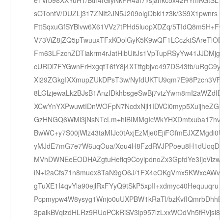
e1Vrb98XXYuH1/Bth4fGiyNkPR4af7l/sjahkc5x42HYmKGtSL
sOTontV/DUZLj317ZNIt2JN5J209olgDbkl1z3k/3S9X1pwnrs
FttSqxuGfSYBlvw6X61VVz7tPHd5luopXDZq/5TIdQ8m5H+
V73ViZ8jZQ5pTwuuxTFxKOolGyK5K9wQF1LCczktSAreTlO
Fm63LFzcnZDTiakrm4rJatHlbUitJs1VpTupRSyYw41JJDMj
cURDi7FYGwnFrHxgqtT6fY8j4XTttgbjve497DS43tb/uRgC9
Xi29ZGkgIXXmupZUkDPsT3w/NyfdUKTU9qm7E98Pzcn3V
8LGlzjewaLk2BJsB1AnzIDkhbsgeSwBj7vtzYwm8mI2aWZdI
XCwYnYXPwuwtIDnWOFpN7NcdxNjl1IDVCl0myp5XuijheZG
GzHNGQ6WMi3jNsNTcLm+hlBIMMgIcWkYHXDmtxuba17h
BwWC+y7S00jWlz43taMIJc0tAxjEzMje0EjiFGfmEJXZMgdi0
yMJdE7mG7e7W6uqOua/Xou4H8FzdRVJPPoeu8H1dUoqD
MVhDWNEeEODHAZgtuHefiq9CoyipdnoZx3GpfdYe3IjcVlz
iN+I2aCfs71n8muex8TaN9gO6J/1FX4eOKgVmx5KWxcAWv
gTuXE1I4qvYla90ejlRxFYyQ9tSkP5xpII+xdmyc40Hequuqru
Pcpmypw4W8ysyg1Wnjo0uUXPBW1kRaTl/bzKvfIQmrbDhhB
3palkBVqizdHLRz9RUoPCkRiSV3ip957lzLxxWOdVh5fRVjsi8