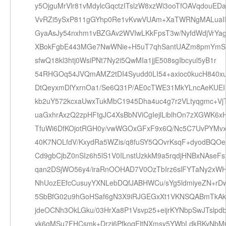
y5OjguMrVlr81vMdylcGqctzITslzW8xzWi3ooTfOAVqdouEDa
VvRZi5ySxP811gGYhp0Re1vKvwVUAm+XaTWRNgMALuaIE
GyaAsJy54nxhm1vBZGAv2WVIwLKkFpsT3w/NyfdWdjVrYa
XBokFgbE443MGe7NwWNie+H5uT7qhSantUAZm8pmYmS
sfwQ18kl3htj0WsiPNt7Ny2i5QwMIa1jjE508sgIbcyul5yB1r
54RHGOq54JVQmAMZ2tDI4Syudd0LI54+axioc0kucH840x
DtQeyxmDlYxrnOa1/Se6Q31P/AE0cTWE31MkYLncAeKUEI
kb2uY572kcxaUwxTukMbC1945Dha4uc4g7r2VLtyqgmc+Vj
uaGxhrAxzQ2zpHFtgJC4XsBbNViCgIejlLiblhOn7zXGWK6xH
TfuWi6DfKOjotRGH0y/vwWGOxGFxF9x6Q/Nc5C7UvPYMvx
40K7NOLfdV/KxydRa5WZis/q8fuSY5QOvrKsqF+dyodBQO
Cd9gbCjbZ0nSIz6h5lS1V0ILnstUzkkM9a5rqdjHNBxNAseFs
qan2DSjWO56y4/iraRnOOHAD7V0OzTbIrz6slFYTaNy2xW
NhUozEEfcCusuyYXNLebDQfJABHWCu/sYg5ldmiyeZN+rD
5SbBfG02u9hGoHSaf6gN3X9iRJGEGxXt1VKNSQABmTkAk
jdeOCNh3OkLGku/03HrXa8P1Vsvp25+eijrKYNbpSwJTslpd
yk6qMSu7FHCsmk+Drzi6PfkoqFltNXmsy5YWbLdkRKyNbM