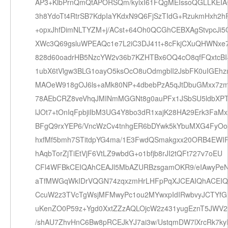
AP3+KlbPrnQmQtAPORSQm/kyixI61FQgMEIssoQGLLKEI
3h8YdoTt4RtrSB7KdpIaYKdxN9Q6FjSzTIdG+RzukmHxh2h
+opxJhfDimNLTYZM+j/ACst+64Oh0QCGhCEBXAgStvpcJi5
XWc3Q69gsluWPEAQc1e7L2iC3DJ41t+8cFkjCXuQHWNxe
828d60oadrHB5NzcYW2v36b7KZHTBx6OQ4cO8qfFQxtcBI
1ubX6tVlgw3BLG1oayO5ksOcO8uOdmgblI2JsbFK0uIGEh
MAOeW918gOJ6ls+aMk80NP+4dbebPzA5qJtDbuGMxx7z
78AEbCRZ8veVhqJMINmMGGNt8g0auPFx1JSbSU5ldbXPT
lJOt7+tOnIqFpbjiIbM3UG4Y8bo3dR1xajK28HA29Erk3FaMx
BFgQ9rxYEP6/VncWzCv4tnhgER6bDYwk5kYbuMXG4FyO
hxfMf5bmh7STitdpYG4ma/1E3FwdQSmakgxx20ORB4EWI
hAqbTorZjTiEtVjF6VtLZ9wbdG+o1bfjb8rJI2tQFt727v7oEU
CFl4WFBkCEIQAhCEAJl5MbAZURBzsgamOKR9/eIAwyPeN
aTfMWGqWkIDrVQGN74zqxzmHrLHFpPqXJCEAIQhACEIQ
CcuW2z3TVcTgWsjMFMwyPc1ou2MYwxpIdIRwbvyJCTYfG
uKenZO0P59z+Ygd0XxtZZzAQLOjcW2z431yugEznT5JWV2
/shAU7ZhvHnC6Bw8pRCEJkYJ7ai3w/UstqmDW7lXrcRk7ky