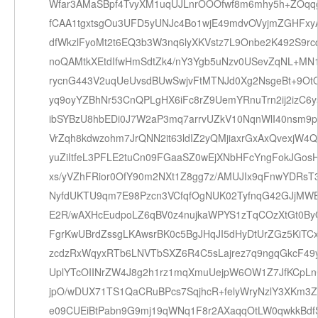
Wfar3AMaSBpf4TvyXM1uqUJLnrOOOfwf8m6mhy5h+ZOqq
fCAA1tgxtsgOu3UFD5yUNJc4Bo1wjE49mdvOVyjmZGHFxy
dfWkzlFyoMt2t6EQ3b3W3nq6lyXKVstz7L9Onbe2K492S9rc
noQAMtkXEtdIfwHmSdtZk4/nY3Ygb5uNzv0USevZqNL+MN
rycnG443V2uqUeUvsdBUwSwjvFtMTNJd0Xg2NsgeBt+9Ot
yq9oyYZBhNr53CnQPLgHX6iFc8rZ9UemYRnuTrn2ij2izC6y
ibSYBzU8hbEDi0J7W2aP3mq7arrvUZkV10NqnWlI40nsm9p
VrZqh8kdwzohm7JrQNN2it63ldIZ2yQMjiaxrGxAxQvexjW4
yuZiItfeL3PFLE2tuCn09FGaaSZ0wEjXNbHFcYngFokJGosH
xs/yVZhFRior0OfY90m2NXt1Z8gg7z/AMUJIx9qFnwYDRsT
NyfdUKTU9qm7E98Pzcn3VCfqfOgNUK02TyfnqG42GJjMW
E2R/wAXHcEudpoLZ6qBV0z4nujkaWPYS1zTqCOzXtGt0B
FgrKwUBrdZssgLKAwsrBK0c5BgJHqJI5dHyDtUrZGz5KiTC
zcdzRxWqyxRTb6LNVTbSXZ6R4C5sLajrez7q9ngqGkcF49y
UplYTcOIINrZW4J8g2h1rz1mqXmuUejpW6OW1Z7JfKCpL
jpO/wDUX71TS1QaCRuBPcs7SqjhcR+felyWryNzlY3XKm3
e09CUEiBtPabn9G9mj19qWNq1F8r2AXaqqOtLW0qwkkBdf