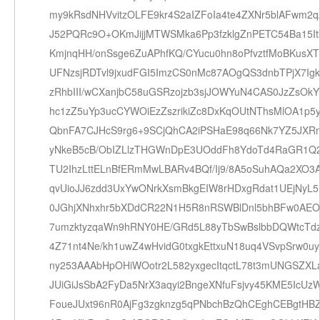
my9kRsdNHVvitzOLFE9kr4S2aIZFoIa4te4ZXNr5blAFwm2q
J52PQRc9O+OKmJijjMTWSMka6Pp3fzklgZnPETC54Ba15It
KmjnqHH/onSsge6ZuAPhfKQ/CYucu0hn8oPfvztfMoBKusX
UFNzsjRDTvl9jxudFGI5ImzCS0nMc87AOgQS3dnbTPjX7Ig
zRhbIII/wCXanjbC58uGSRzojzb3sjJOWYuN4CAS0JzZsOk
hc1zZ5uYp3ucCYWOiEzZszrikiZc8DxKqOUtNThsMlOA1p5y
QbnFA7CJHcS9rg6+9SCjQhCA2iPSHaE98q66Nk7YZ5JXRm
yNkeB5cB/ObIZLlzTHGWnDpE3UOddFh8YdoTd4RaGR1Q2
TU2IhzLttELnBfERmMwLBARv4BQf/Ij9/8A5oSuhAQa2XO3
qvUioJJ6zdd3UxYwONrkXsmBkgEIW8rHDxgRdat1UEjNyL
0JGhjXNhxhr5bXDdCR22N1H5R8nRSWBlDnl5bhBFw0AEO
7umzktyzqaWn9hRNY0HE/GRd5L88yTbSwBslbbDQWtcTd
4Z71nt4Ne/kh1uwZ4wHvidG0txgkEttxuN18uq4VSvpSrw0uy
ny253AAAbHpOHiWOotr2L582yxgecItqctL78t3mUNGSZXL
JUiGiJsSbA2FyDa5NrX3aqyi2BngeXNfuFsjvy45KME5IcUz
FoueJUxt96nR0AjFg3zgknzg5qPNbchBzQhCEghCEBgtHB