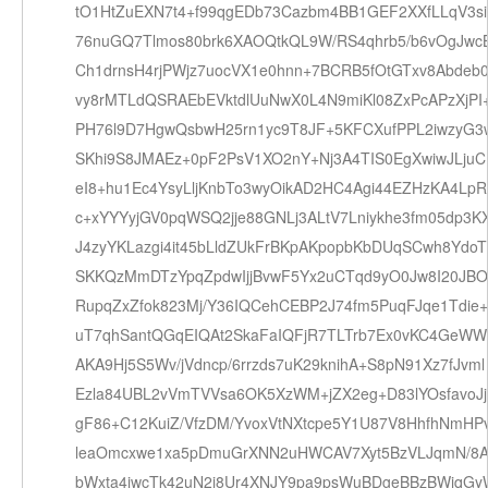
tO1HtZuEXN7t4+f99qgEDb73Cazbm4BB1GEF2XXfLLqV3si
76nuGQ7Tlmos80brk6XAOQtkQL9W/RS4qhrb5/b6vOgJwcB
Ch1drnsH4rjPWjz7uocVX1e0hnn+7BCRB5fOtGTxv8Abdeb
vy8rMTLdQSRAEbEVktdlUuNwX0L4N9miKl08ZxPcAPzXjPI
PH76l9D7HgwQsbwH25rn1yc9T8JF+5KFCXufPPL2iwzyG3
SKhi9S8JMAEz+0pF2PsV1XO2nY+Nj3A4TIS0EgXwiwJLjuC
eI8+hu1Ec4YsyLljKnbTo3wyOikAD2HC4Agi44EZHzKA4Lp
c+xYYYyjGV0pqWSQ2jje88GNLj3ALtV7Lniykhe3fm05dp3K
J4zyYKLazgi4it45bLldZUkFrBKpAKpopbKbDUqSCwh8YdoT
SKKQzMmDTzYpqZpdwIjjBvwF5Yx2uCTqd9yO0Jw8I20JB
RupqZxZfok823Mj/Y36IQCehCEBP2J74fm5PuqFJqe1Tdie
uT7qhSantQGqEIQAt2SkaFaIQFjR7TLTrb7Ex0vKC4GeWW
AKA9Hj5S5Wv/jVdncp/6rrzds7uK29knihA+S8pN91Xz7fJvml
Ezla84UBL2vVmTVVsa6OK5XzWM+jZX2eg+D83lYOsfavoJ
gF86+C12KuiZ/VfzDM/YvoxVtNXtcpe5Y1U87V8HhfhNmHP
leaOmcxwe1xa5pDmuGrXNN2uHWCAV7Xyt5BzVLJqmN/8
bWxta4iwcTk42uN2i8Ur4XNJY9pa9psWuBDgeBBzBWiqG