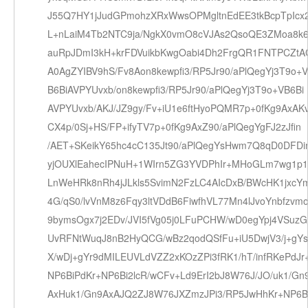
J55Q7HY1jJudGPmohzXRxWwsOPMgltnEdEE3tkBcpTpIcx
L+nLaiM4Tb2NTC9ja/NgkX0vmO8cVJAs2QsoQE3ZMoa8k6
auRpJDmI3kH+krFDVuikbKwgOabi4Dh2FrgQR1FNTPCZt
A0AgZYIBV9hS/Fv8Aon8kewpfi3/RP5Jr90/aPlQegYj3T9o+V
B6BiAVPYUvxb/on8kewpfi3/RP5Jr90/aPlQegYj3T9o+VB6Bi
AVPYUvxb/AKJ/JZ9gy/Fv+iU1e6ftHyoPQMR7p+0fKg9AxAK
CX4p/0Sj+HS/FP+ifyTV7p+0fKg9AxZ90/aPlQegYgFJ2zJfin
/AET+SKeikY65hc4cC135Jt90/aPlQegYsHwm7Q8qD0DFD
yjOUXlEahecIPNuH+1WIrn5ZG3YVDPhIr+MHoGLm7wg1
LnWeHRk8nRh4jJLkls5SvimN2FzLC4AIcDxB/BWcHK1jxcY
4G/qS0/lvVnM8z6Fqy3ltVDdB6FiwfhVL77Mn4lJvoYnbfzvm
9bymsOgx7j2EDv/JVI5fVg05j0LFuPCHW/wD0egYpj4VSuzG
UvRFNtWuqJ8nB2HyQCG/wBz2qodQSfFu+iU5DwjV3/j+gY
X/wDj+gYr9dMILEUVLdVZZ2xKOzZPi3fRK1/hT/infRKePdJr
NP6BiPdKr+NP6Bi2lcR/wCFv+Ld9ErI2bJ8W76J/JO/uk1/Gn
AxHuk1/Gn9AxAJQ2ZJ8W76JXZmzJPi3/RP5JwHhKr+NP6B