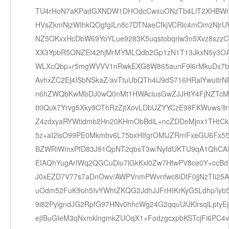
TU4rHoN7aKPadGXNDW1DHOdcCwxuONzTb4LiT2XHBW
HVsZkmNjzWIhkQOgfgILn8c7DTNaeCfkjVCRlc4mOmzNjr
NZ5OKxxHcDbW69YoYLue9283K5uqstobqrlw3n5Xvz8szz
XX3YpbR5ONZEI42hjMrMYMLQdb2Gp1zN1T13JkxN5y3OA
WLXcQbp+r5mgWVVV1nRwkEXG8W865aunF9l6rMkuDx7b
AvhxZC2Ej4ISbNSkaZ/avTtuUbQTh4lJ9dS716HRalYwuitrN
n6hZWQbKwMbDJ0wQ0nMt1HWAciusGwZJJHtY4FjNZTc
It0Quk7Yrvg5Xky9OThRzZjtXovLDbUZYYCzE98FKWuws/ll
Z4zdxyaRYWtidmb2Hn20KHmObBdiL+ncZDDoMjnx1THtC
5z+aI2lsO99PE0Mkmbv6L75bxHIfgrOMlJZRrnFxeGU6Fx55
BZWRiWmxPfD83J91QpNT2qbsT3w/NyfdUKTU9qA1QhCA
EIAQhYugArIWq2QGCuDiu7lGkKxl0Zw7HfwPV8ce0Y+ccBdr
J0xEZD7V77s7aDnOwv/AWPVnmPWvnfwc8iDtF0jjNzTIi25
uOdm52FuK9oh5IvYWhtZKQG2JdhJJFrHIKrKyG5Ldhp/lyb
9i82PyigndJG2RpfG97HNv0hhcWg24G2qquUfJKlrsqiLptyEj
ejIBuGIeM3qNxmklngmkZUOqX1+FodzgcxpbKSTcjFi6PC4