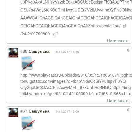
u0PKg9AxALNHsyVz2tbE8kkADCU2eEqtkjmFKQA32PT4g
GSL7s4Wdy5t8KO0RmHwg9UDEr7V2lLUyvnneXyPN3ONho
AAAWCAiIQhACEIQAhCEAIQhACEIQAhCEAIQhACEIQAhC
CEIQAhCEAIQhACEIQAhCEAIQhAf/Zhttp://bestgif.su/_ph
/24/2/607908001.gif
Цитировать
0
#68
Сашулька
16.11.2017 16:58
http://www.playcast.ru/uploads/2016/05/15/1866
tbn0.gstatic.com/images?q=tbn:ANd9GcSiYK0I6p7F3YQ-
OfyXqdDe0OAxCEhrAcwvMEL_67kUhLRcBNGOhttps://img
fotki.yandex.ru/get/9510/142105399.f/0_d7d56_9f668a1f_or
Цитировать
0
#67
Сашулька
10.11.2017 16:00