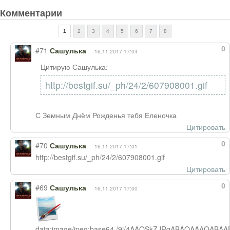
Комментарии
1
2
3
4
5
6
7
8
0
#71
Сашулька
16.11.2017 17:04
Цитирую Сашулька:
http://bestgif.su/_ph/24/2/607908001.gif
С Земным Днём Рожденья тебя Еленочка
Цитировать
0
#70
Сашулька
16.11.2017 17:01
http://bestgif.su/_ph/24/2/607908001.gif
Цитировать
0
#69
Сашулька
16.11.2017 17:00
data:image/jpeg;base64,/9j/4AAQSkZJRgABAQAAAQABAA