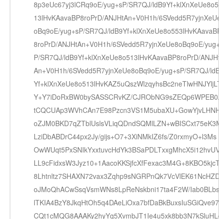
8p3eUc67yj3lCRq9oE/yug+sP/SR7QJ/ldB9Yf+klXnXeUe8o5
13lHvKAavaBP8roPrD/ANJHtAn+V0H1h/6SVedd5R7yjnXeU
oBq9oE/yug+sP/SR7QJ/ldB9Yf+klXnXeUe8o553lHvKAavaB
8roPrD/ANJHtAn+V0H1h/6SVedd5R7yjnXeUe8oBq9oE/yug
P/SR7QJ/ldB9Yf+klXnXeUe8o513lHvKAavaBP8roPrD/ANJH
An+V0H1h/6SVedd5R7yjnXeUe8oBq9oE/yug+sP/SR7QJ/ld
Yf+klXnXeUe8o513lHvKAZ5uQszWlzqyhsBc2neTlwHNJYljL
Y+Y7iDoRxBW0bySASSCRvKZ/CJRObNG9sZEQp6WPEB0
tCQCUAp3WVhCAn7E98Pzcn3VS1M5ubaXU+GowYjvLHN
oZJM0BKD7qZTblUslsVLiqQDndSQMlLZN+wBISCxt75eK3
LziDbABDrC44px2Jy/gijs+O7+3XiNMkIZ6fs/Z0rxmyO+l3Ms
OwWUqt5PxSNIkYxxtuvcHdYk3BSaPDLTxxgMhcX5i12hvU
LL9cFidxsW3Jyz10+1AacoKKSjfcXfFexac3M4G+8KBO5kjcT
8Lhtnltz7SHAXN72vax3Zqhp9sNGRPnQk7VcVlEK61NcHZ
oJMoQhACwSsqVsmWNs8LpReNskbni17ta4F2W/Iab0BLbs
lTKIA4BzY8JkqHtOh5q4DAeLiOxa7bfDaBkBuxsIuSGiQve9
CQt1cMQG8AAAKy2hyYq5XvmbJT1Ie4u5xk8bb3N7kSluH