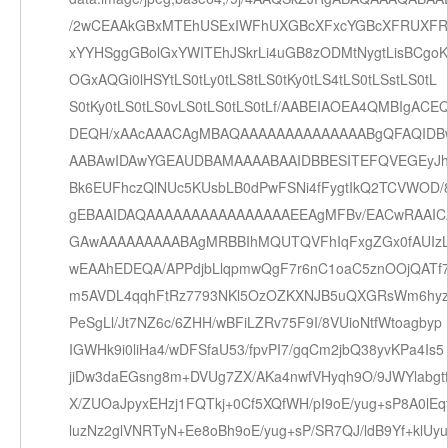
/2wCEAAkGBxMTEhUSExIWFhUXGBcXFxcYGBcXFRUXFR
xYYHSggGBolGxYWITEhJSkrLi4uGB8zODMtNygtLisBCgo
OGxAQGi0lHSYtLS0tLy0tLS8tLS0tKy0tLS4tLS0tLSstLS0tL
S0tKy0tLS0tLS0vLS0tLS0tLS0tLf/AABEIAOEA4QMBIgACE
DEQH/xAAcAAACAgMBAQAAAAAAAAAAAAAABgQFAQIDBw
AABAwIDAwYGEAUDBAMAAAABAAIDBBESITEFQVEGEyJh
Bk6EUFhczQlNUc5KUsbLB0dPwFSNi4fFygtIkQ2TCVWOD
gEBAAIDAQAAAAAAAAAAAAAAAAEEAgMFBv/EACwRAAI
GAwAAAAAAAAABAgMRBBIhMQUTQVFhIqFxgZGx0fAUIz
wEAAhEDEQA/APPdjbLlqpmwQgF7r6nC1oaC5znOOjQATf
m5AVDL4qqhFtRz7793NKl5OzOZKXNJB5uQXGRsWm6hyz
PeSgLl/Jt7NZ6c/6ZHH/wBFiLZRv75F9I/8VUioNtfWtoagbyp
IGWHk9i0liHa4/wDFSfaU53/fpvPI7/gqCm2jbQ38yvKPa4Is5
jiDw3daEGsng8m+DVUg7ZX/AKa4nwfVHyqh9O/9JWYlabgt
X/ZUOaJpyxEHzj1FQTkj+0Cf5XQfWH/pI9oE/yug+sP8A0lEq
luzNz2glVNRTyN+Ee8oBh9oE/yug+sP/SR7QJ/ldB9Yf+klUyu