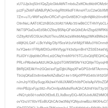
xU7UJjs3ojS3rt/lQqZplcGkkA8NTmbduZstKOkc8kb9fOMz6r
pz2FyZkl6FsBABJPjAOvnbgRft0KkdFf/AmsHTzcC2wGbXM
7Zm+u7LrW9FsqVknORCxFujmGvt8E8O1ej8nNjMc20nv8
O9nNeL/AAT0XC2hBG5c30A57IAAb/35/wB6CCTHhlYybCL
N6TSPGaDu4EdSlbOZlbq/BSNpQFsbQ0kEAnIZbgd2WRK6
OZ8yA5VEOSUeUNJ0TknuSNUe2aW486A8jq2WK4BWe24c
oMjK2iLQ4F+LBcYsNg/DfpYScsVr2utVrIMj2FAMu3Y6Onmd
hxYQw4n1FRfpMDtGuHlf4VfygpY43s5pmBr4YZS3E54a6V
PJJGY1Ujlq69bORmLst2CNqYmbNY975TCJ3xQ0jREQHC
PRLnPAbdwIaA82UAQkJpj2dTGWSWSNrY42QtlijeTGyoqHl
B8RjQXEAkYm2GQst/axFjgiDjjbUNgqXFwGPG3nMTAcmmw
TbUqQKaE0x8mbwA4AZsBaQ14e1r5Kp0fPPdG4i0cVr52G
nJmJrpY3EkySugpXk2w4YxMJXAWDrh0bPOeIsApIV5tvZD
rHmPBJjzxFpp382+RxOmIlpsMs8slRoAQhCA3h8YdoT3y/2
+fNQ1pbS01osN3OtEbdLELXsBocyEiQ+MO0Jo8JMZ9lMO
ovY2vzV7X0vYEoBUQhCAr3w3NlqYQNyutnwBzz/AKXHuCi
IDhDTDDfCL7vPkmbZNKwizm2uLZD15H996r6eAYbWzJH3