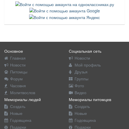
Основное
Социальная сеть
Главная
Новости
Новости
Мой профиль
Питомцы
Друзья
Форум
Группы
Часовня
Фото
Молитвослов
Видео
Мемориалы людей
Мемориалы питомцев
Создать
Создать
Новые
Новые
Годовщина
Годовщина
Подарки
Подарки