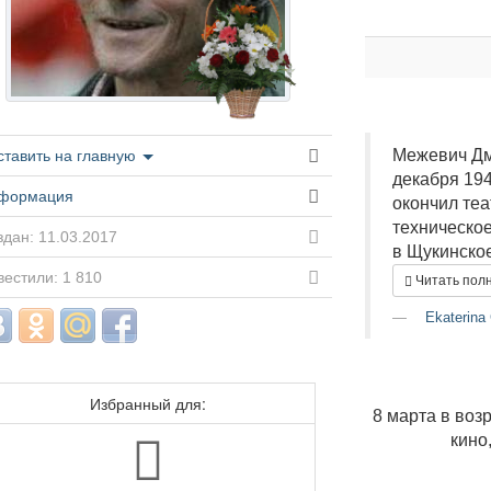
Межевич Дм
ставить на главную
декабря 194
формация
окончил те
техническое
дан: 11.03.2017
в Щукинское
естили: 1 810
Читать пол
Ekaterina
Избранный для:
8 марта в возр
кино