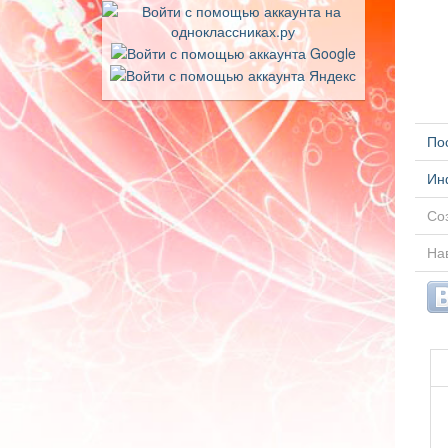
По
Ин
Соз
Нав