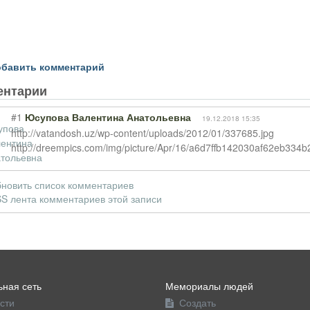
бавить комментарий
ентарии
#1
Юсупова Валентина Анатольевна
19.12.2018 15:35
http://vatandosh.uz/wp-content/uploads/2012/01/337685.jpg
http://dreempics.com/img/picture/Apr/16/a6d7ffb142030af62eb334b
новить список комментариев
S лента комментариев этой записи
ная сеть
Мемориалы людей
сти
Создать