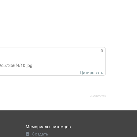
0
2c57356f4/10.jpg
Цитировать
JComments
Мемориалы питомцев
Создать