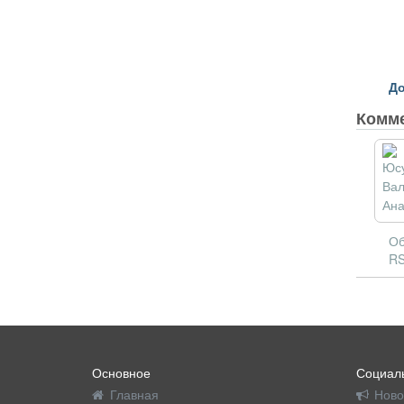
До
Комм
Об
RS
Основное
Социаль
Главная
Ново