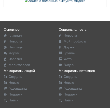
Основное
Социальная сеть
Главная
Новости
Новости
Мой профиль
Питомцы
Друзья
Форум
Группы
Часовня
Фото
Молитвослов
Видео
Мемориалы людей
Мемориалы питомцев
Создать
Создать
Новые
Новые
Годовщина
Годовщина
Подарки
Подарки
Найти
Найти