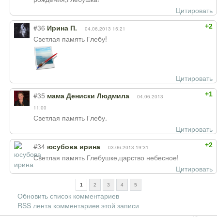
Цитировать
+2
#36
Ирина П.
04.06.2013 15:21
Светлая память Глебу!
Цитировать
+1
#35
мама Дениски Людмила
04.06.2013
11:00
Светлая память Глебу.
Цитировать
+2
#34
юсубова ирина
03.06.2013 19:31
Светлая память Глебушке,царство небесное!
Цитировать
1
2
3
4
5
Обновить список комментариев
RSS лента комментариев этой записи