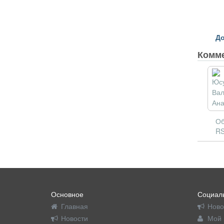
До
Комм
Об
RS
Основное
Социаль
Главная
Ново
Новости
Мой 