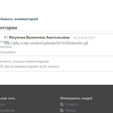
бавить комментарий
ентарии
#1
Юсупова Валентина Анатольевна
08.12.2018 15:37
http://gifq.ru/wp-content/uploads/2015/03/skorbim.gif
новить список комментариев
S лента комментариев этой записи
ная сеть
Мемориалы людей
сти
Создать
профиль
Новые