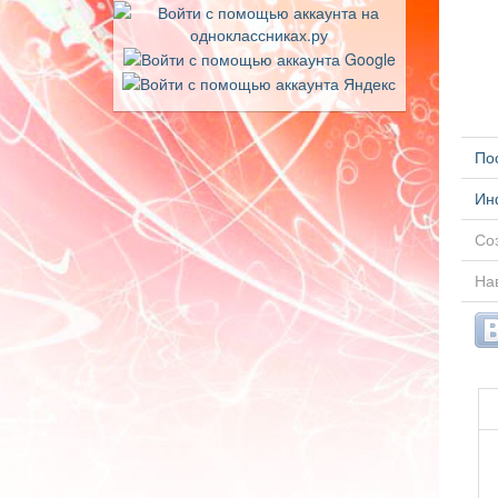
По
Ин
Соз
Нав