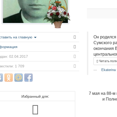
Он родился 
ставить на главную
Сумского р
формация
окончания 
центральном
дан: 02.04.2017
Читать пол
естили: 1 709
Ekaterina
7 мая на 88‑м
Избранный для:
и Полн