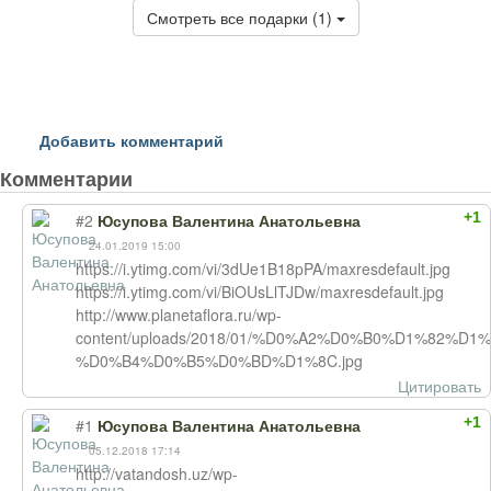
Смотреть все подарки (1)
Добавить комментарий
Комментарии
+1
#2
Юсупова Валентина Анатольевна
24.01.2019 15:00
https://i.ytimg.com/vi/3dUe1B18pPA/maxresdefault.jpg
https://i.ytimg.com/vi/BiOUsLlTJDw/maxresdefault.jpg
http://www.planetaflora.ru/wp-
content/uploads/2018/01/%D0%A2%D0%B0%D1%82%
%D0%B4%D0%B5%D0%BD%D1%8C.jpg
Цитировать
+1
#1
Юсупова Валентина Анатольевна
05.12.2018 17:14
http://vatandosh.uz/wp-