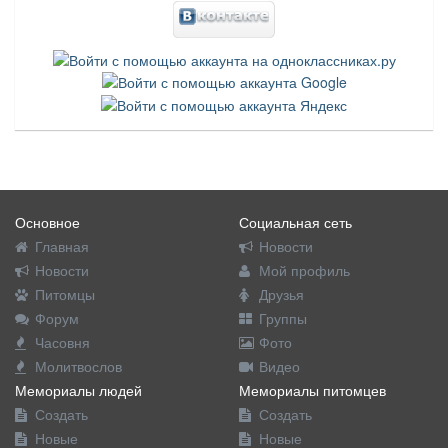
Основное
Социальная сеть
Главная
Новости
Новости
Мой профиль
Питомцы
Друзья
Форум
Группы
Часовня
Фото
Молитвослов
Видео
Мемориалы людей
Мемориалы питомцев
Создать
Создать
Новые
Новые