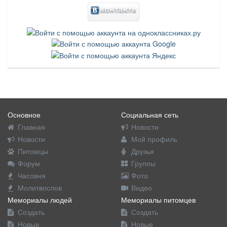
Основное
Социальная сеть
Главная
Новости
Новости
Мой профиль
Питомцы
Друзья
Форум
Группы
Часовня
Фото
Молитвослов
Видео
Мемориалы людей
Мемориалы питомцев
Создать
Создать
Новые
Новые