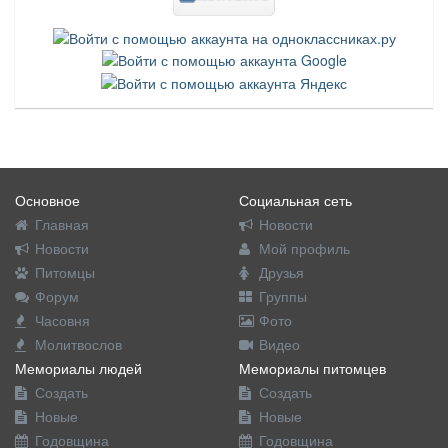
Основное
Социальная сеть
Главная
Новости
Новости
Мой профиль
Питомцы
Друзья
Форум
Группы
Часовня
Фото
Молитвослов
Видео
Мемориалы людей
Мемориалы питомцев
Создать
Создать
Новые
Новые
Годовщина
Годовщина