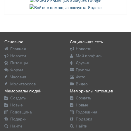
Основное
Социальная сеть
Главная
Новости
Новости
Мой профиль
Питомцы
Друзья
Форум
Группы
Часовня
Фото
Молитвослов
Видео
Мемориалы людей
Мемориалы питомцев
Создать
Создать
Новые
Новые
Годовщина
Годовщина
Подарки
Подарки
Найти
Найти