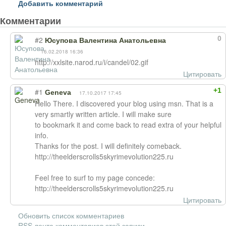
Добавить комментарий
Комментарии
0
#2
Юсупова Валентина Анатольевна
16.02.2018 16:36
http://xxlsite.narod.ru/i/candel/02.gif
Цитировать
+1
#1
Geneva
17.10.2017 17:45
Hello There. I discovered your blog using msn. That is a
very smartly written article. I will make sure
to bookmark it and come back to read extra of your helpful
info.
Thanks for the post. I will definitely comeback.
http://theelderscrolls5skyrimevolution225.ru
Feel free to surf to my page concede:
http://theelderscrolls5skyrimevolution225.ru
Цитировать
Обновить список комментариев
RSS лента комментариев этой записи