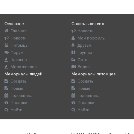
Основное
Социальная сеть
Главная
Новости
Новости
Мой профиль
Питомцы
Друзья
Форум
Группы
Часовня
Фото
Молитвослов
Видео
Мемориалы людей
Мемориалы питомцев
Создать
Создать
Новые
Новые
Годовщина
Годовщина
Подарки
Подарки
Найти
Найти