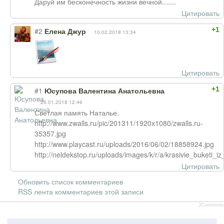
Даруй им бесконечность жизни вечной.......
Цитировать
+1
#2
Елена Джур
10.02.2018 13:34
Цитировать
+1
#1
Юсупова Валентина Анатольевна
26.01.2018 12:46
Светлая память Наталье.
http://www.zwalls.ru/pic/201311/1920x1080/zwalls.ru-
35357.jpg
http://www.playcast.ru/uploads/2016/06/02/18858924.jpg
http://neldekstop.ru/uploads/images/k/r/a/krasivie_buketi_iz
Цитировать
Обновить список комментариев
RSS лента комментариев этой записи
JComments