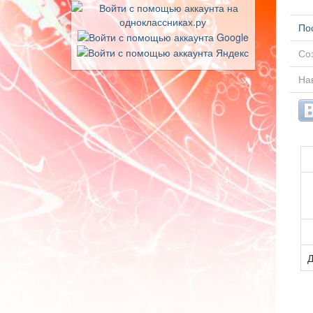
По
Соз
Нав
Д