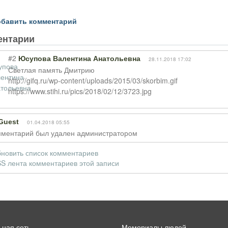
бавить комментарий
ентарии
#2
Юсупова Валентина Анатольевна
28.11.2018 17:02
Светлая память Дмитрию
http://gifq.ru/wp-content/uploads/2015/03/skorbim.gif
https://www.stihi.ru/pics/2018/02/12/3723.jpg
Guest
01.04.2018 05:55
ментарий был удален администратором
новить список комментариев
S лента комментариев этой записи
ная сеть
Мемориалы людей