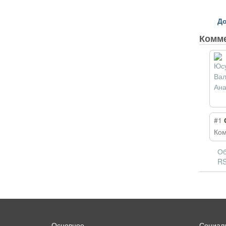
До
Комм
#1
Ком
Об
RS
Основное
Социаль