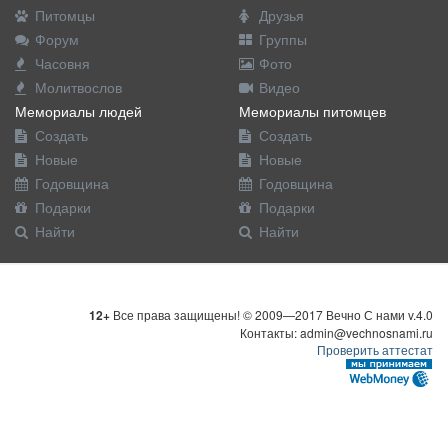
Питомцы
Друзья
Форум
Группы
Часовня
Фото
Молитвослов
Видео
Мемориалы людей
Мемориалы питомцев
Создать
Создать
Новые
Новые
Годовщина
Годовщина
Подарки
Подарки
Найти
Найти
12+
Все права защищены! © 2009—2017 Вечно С нами v.4.0
Контакты: admin@vechnosnami.ru
Проверить аттестат