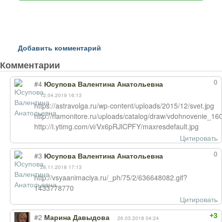
Добавить комментарий
Комментарии
0
#4
Юсупова Валентина Анатольевна
12.04.2019 16:13
https://astravolga.ru/wp-content/uploads/2015/12/svet.jpg
http://namonitore.ru/uploads/catalog/draw/vdohnovenie_160
http://i.ytimg.com/vi/Vx6pRJlCPFY/maxresdefault.jpg
Цитировать
0
#3
Юсупова Валентина Анатольевна
28.11.2018 17:13
http://vsyaanimaciya.ru/_ph/75/2/636648082.gif?
1433778770
Цитировать
+3
#2
Марина Давыдова
26.03.2018 04:24