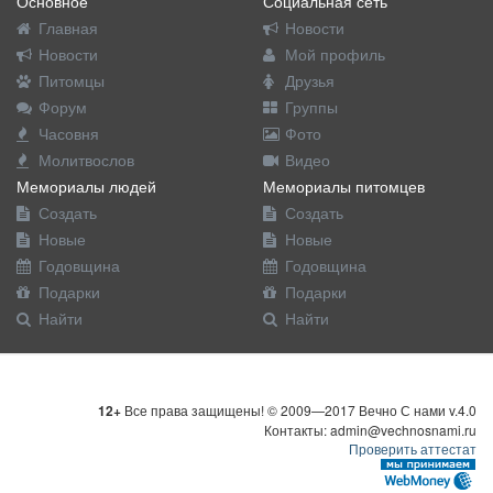
Основное
Социальная сеть
Главная
Новости
Новости
Мой профиль
Питомцы
Друзья
Форум
Группы
Часовня
Фото
Молитвослов
Видео
Мемориалы людей
Мемориалы питомцев
Создать
Создать
Новые
Новые
Годовщина
Годовщина
Подарки
Подарки
Найти
Найти
12+
Все права защищены! © 2009—2017 Вечно С нами v.4.0
Контакты: admin@vechnosnami.ru
Проверить аттестат