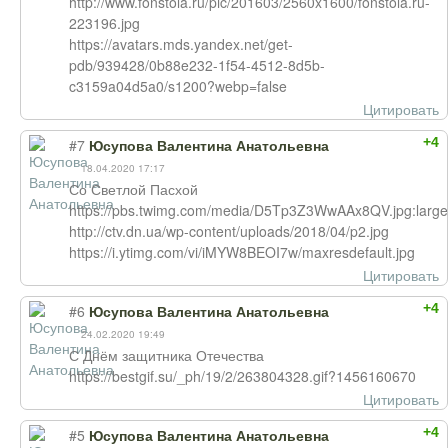
http://www.fonstola.ru/pic/201603/2560x1600/fonstola.ru-
223196.jpg
https://avatars.mds.yandex.net/get-
pdb/939428/0b88e232-1f54-4512-8d5b-
c3159a04d5a0/s1200?webp=false
Цитировать
+4
#7
Юсупова Валентина Анатольевна
18.04.2020 17:17
Со Светлой Пасхой
https://pbs.twimg.com/media/D5Tp3Z3WwAAx8QV.jpg:large
http://ctv.dn.ua/wp-content/uploads/2018/04/p2.jpg
https://i.ytimg.com/vi/iMYW8BEOI7w/maxresdefault.jpg
Цитировать
+4
#6
Юсупова Валентина Анатольевна
24.02.2020 19:49
С Днём защитника Отечества
https://bestgif.su/_ph/19/2/263804328.gif?1456160670
Цитировать
+4
#5
Юсупова Валентина Анатольевна