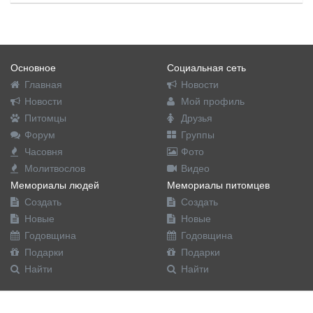
Основное
Социальная сеть
Главная
Новости
Новости
Мой профиль
Питомцы
Друзья
Форум
Группы
Часовня
Фото
Молитвослов
Видео
Мемориалы людей
Мемориалы питомцев
Создать
Создать
Новые
Новые
Годовщина
Годовщина
Подарки
Подарки
Найти
Найти