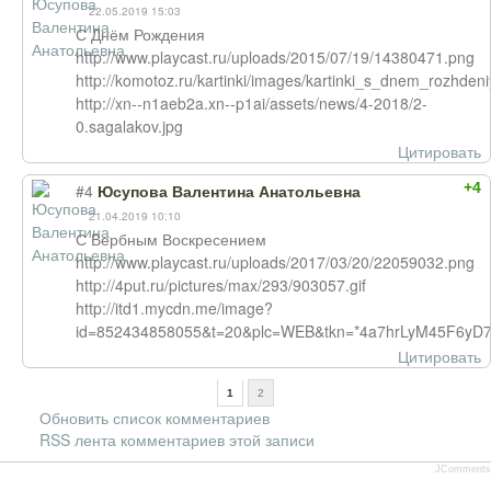
22.05.2019 15:03
С Днём Рождения
http://www.playcast.ru/uploads/2015/07/19/14380471.png
http://komotoz.ru/kartinki/images/kartinki_s_dnem_rozhde
http://xn--n1aeb2a.xn--p1ai/assets/news/4-2018/2-
0.sagalakov.jpg
Цитировать
+4
#4
Юсупова Валентина Анатольевна
21.04.2019 10:10
С Вербным Воскресением
http://www.playcast.ru/uploads/2017/03/20/22059032.png
http://4put.ru/pictures/max/293/903057.gif
http://itd1.mycdn.me/image?
id=852434858055&t=20&plc=WEB&tkn=*4a7hrLyM45F6yD7
Цитировать
1
2
Обновить список комментариев
RSS лента комментариев этой записи
JComments