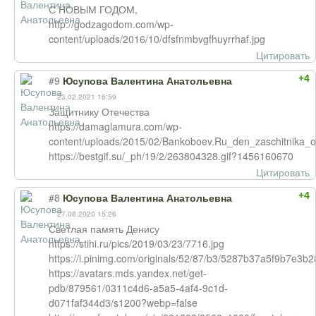
С НОВЫМ ГОДОМ,
http://godzagodom.com/wp-
content/uploads/2016/10/dfsfnmbvgfhuyrrhaf.jpg
Цитировать
+4
#9
Юсупова Валентина Анатольевна
23.02.2021 16:59
Защитнику Отечества
https://damaglamura.com/wp-
content/uploads/2015/02/Bankoboev.Ru_den_zaschitnika_o
https://bestgif.su/_ph/19/2/263804328.gif?1456160670
Цитировать
+4
#8
Юсупова Валентина Анатольевна
27.08.2020 15:26
Светлая память Денису
https://stihi.ru/pics/2019/03/23/7716.jpg
https://i.pinimg.com/originals/52/87/b3/5287b37a5f9b7e3b
https://avatars.mds.yandex.net/get-
pdb/879561/0311c4d6-a5a5-4af4-9c1d-
d071faf344d3/s1200?webp=false