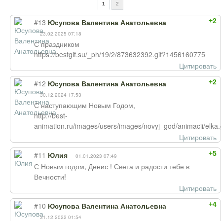
1
2
+2
#13
Юсупова Валентина Анатольевна
23.02.2025 07:18
С праздником
https://bestgif.su/_ph/19/2/873632392.gif?1456160775
Цитировать
+2
#12
Юсупова Валентина Анатольевна
30.12.2024 17:53
С наступающим Новым Годом,
http://best-
animation.ru/images/users/images/novyj_god/animacii/elka.g
Цитировать
+5
#11
Юлия
01.01.2023 07:49
С Новым годом, Денис ! Света и радости тебе в
Вечности!
Цитировать
+4
#10
Юсупова Валентина Анатольевна
31.12.2022 01:54