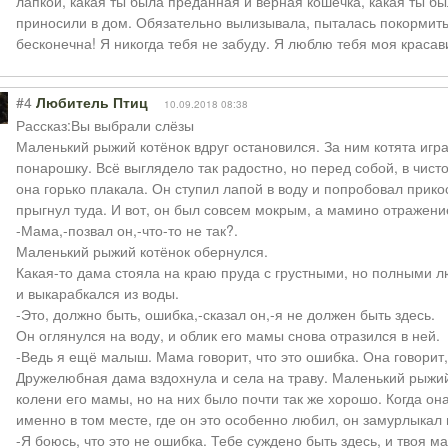
лапкой, какая ты была преданная и верная кошечка, какая ты бы
приносили в дом. Обязательно вылизывала, пыталась покормить,
бесконечна! Я никогда тебя не забуду. Я люблю тебя моя красав
#4
Любитель Птиц
10.09.2018 08:38
Рассказ:Вы выбрали слёзы
Маленький рыжий котёнок вдруг остановился. За ним котята игра
понарошку. Всё выглядело так радостно, но перед собой, в чист
она горько плакала. Он ступил лапой в воду и попробовал прикосн
прыгнул туда. И вот, он был совсем мокрым, а мамино отражение
-Мама,-позвал он,-что-то не так?.
Маленький рыжий котёнок обернулся.
Какая-то дама стояла на краю пруда с грустными, но полными л
и выкарабкался из воды.
-Это, должно быть, ошибка,-сказал он,-я не должен быть здесь.
Он оглянулся на воду, и облик его мамы снова отразился в ней.
-Ведь я ещё малыш. Мама говорит, что это ошибка. Она говорит,
Дружелюбная дама вздохнула и села на траву. Маленький рыжий 
колени его мамы, но на них было почти так же хорошо. Когда он
именно в том месте, где он это особенно любил, он замурлыкал 
-Я боюсь, что это не ошибка. Тебе суждено быть здесь, и твоя ма