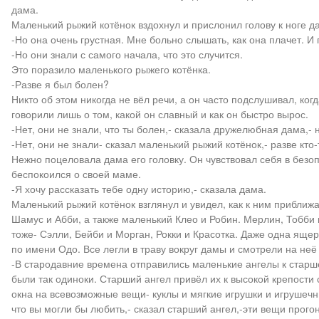
дама.
Маленький рыжий котёнок вздохнул и прислонил голову к ноге д
-Но она очень грустная. Мне больно слышать, как она плачет. И
-Но они знали с самого начала, что это случится.
Это поразило маленького рыжего котёнка.
-Разве я был болен?
Никто об этом никогда не вёл речи, а он часто подслушивал, ког
говорили лишь о том, какой он славный и как он быстро вырос.
-Нет, они не знали, что ты болен,- сказала дружелюбная дама,- 
-Нет, они не знали- сказал маленький рыжий котёнок,- разве кто
Нежно поцеловала дама его головку. Он чувствовал себя в безоп
беспокоился о своей маме.
-Я хочу рассказать тебе одну историю,- сказала дама.
Маленький рыжий котёнок взглянул и увидел, как к ним приближа
Шамус и Абби, а также маленький Клео и Робин. Мерлин, Тобби и
тоже- Сэлли, Бейби и Морган, Рокки и Красотка. Даже одна яще
по имени Одо. Все легли в траву вокруг дамы и смотрели на неё
-В стародавние времена отправились маленькие ангелы к старше
были так одиноки. Старший ангел привёл их к высокой крепости 
окна на всевозможные вещи- куклы и мягкие игрушки и игрушечны
что вы могли бы любить,- сказал старший ангел,-эти вещи прого