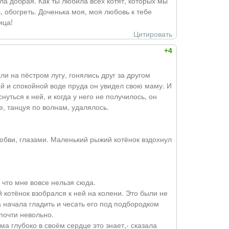
ла добрая. Как ты любила всех котят, которых мы
 обогреть. Доченька моя, моя любовь к тебе
ица!
Цитировать
+4
ли на пёстром лугу, гонялись друг за другом
ой и спокойной воде пруда он увидел свою маму. И
уться к ней, и когда у него не получилось, он
, танцуя по волнам, удалялось.
юбви, глазами. Маленький рыжий котёнок вздохнул
 что мне вовсе нельзя сюда.
котёнок взобрался к ней на колени. Это были не
а начала гладить и чесать его под подбородком
почти невольно.
ма глубоко в своём сердце это знает,- сказала