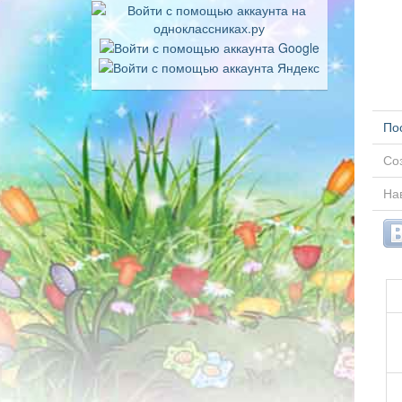
По
Соз
Нав