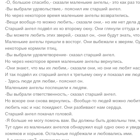
-О, большое спасибо,- сказали маленькие ангелы,- это как раз то
-Вы выбрали удовольствие,- пояснил им старший ангел.
Но через некоторое время маленькие ангелы возвратились.
-Вещи вообще-то можно любить,- сказали они,- но им нет дела д
Старший ангел подвёл их ко второму окну. Они глянули оттуда 
-Вы можете любить этих зверей,- сказал он, -они будут знать, чт
Маленькие ангелы пришли в восторг. Они выбежали к зверям. Од
некоторые кормили птиц.
-Вы выбрали удовлетворение- сказал старший ангел.
Но через некоторое время маленькие ангелы вернулись.
-Они знают, что мы их любим,- сказали они, но они не любят нас
И так подвёл их старший ангел к третьему окну и показал им люд
- Здесь люди для любви,- пояснил он.
Маленькие ангелы поспешили к людям.
-Вы выбрали ответственность,- сказал старший ангел.
Но вскоре они снова вернулись. -Вообще-то людей можно любить
любить нас и нас покидают. Они разбивают нам сердца.
Старший ангел покачал головой.
-Я больше не могу помочь вам. Вы должны быть довольны тем, ч
Тут один из маленьких ангелов обнаружил ещё одно окно и увид
хомяков и хорьков. Остальные подбежали и любовались ими.
-А с этими что?- закричали они.