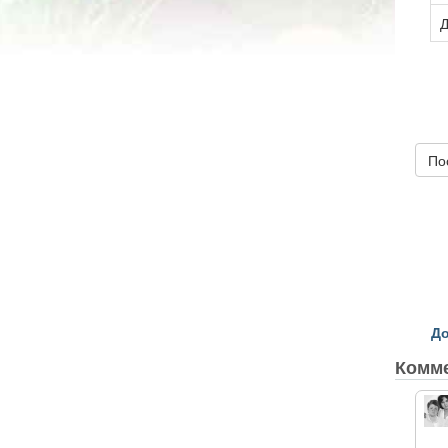
Д
По
До
Комм