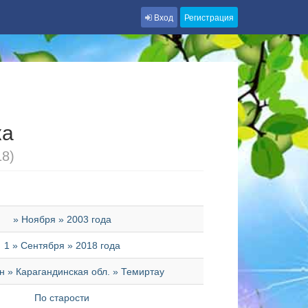
Вход
Регистрация
ка
18)
» Ноября » 2003 года
1 » Сентября » 2018 года
н » Карагандинская обл. » Темиртау
По старости