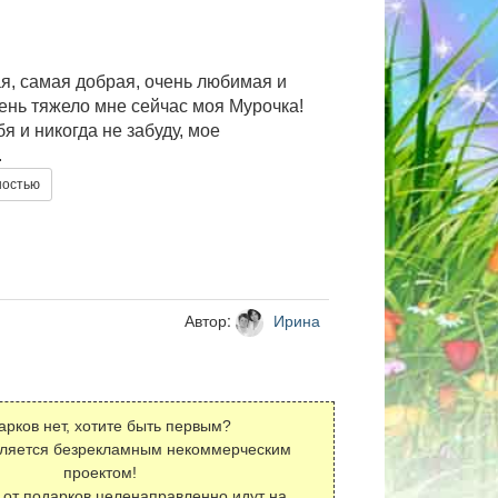
я, самая добрая, очень любимая и
ень тяжело мне сейчас моя Мурочка!
я и никогда не забуду, мое
.
ностью
Автор:
Ирина
арков нет, хотите быть первым?
вляется безрекламным некоммерческим
проектом!
 от подарков целенаправленно идут на