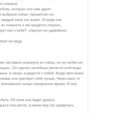
не плакали.
юбовь, которую они нам дарят.
 и выбрали слёзы- прошептал он.
 каждый папа это знают. И когда они
их покинете и им придётся плакать.
рут нас к себе?- спросил он удивлённо.
трел на пруд.
г заставить изчезнуть их слёзы, но он любил их
льцам,- Он сделал лечебные капли из этой воды.
ья. и ласки, и радости с тобой. Когда твоя мама
лезам она чувствует себя лучше. Через каое-то
т вспоминать только прекрасное время. И она
юбить. Об этом она будет думать.
раз в том месте, в каком ему это нравилось.