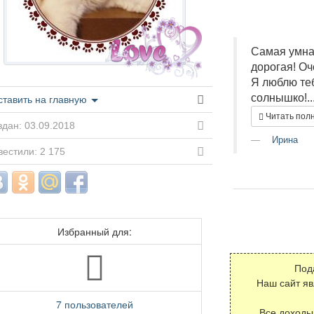
Самая умна
дорогая! Оч
Я люблю теб
солнышко!..
ставить на главную
Читать пол
дан: 03.09.2018
Ирина
естили: 2 175
Избранный для:
Под
Наш сайт я
7 пользователей
Все доходы