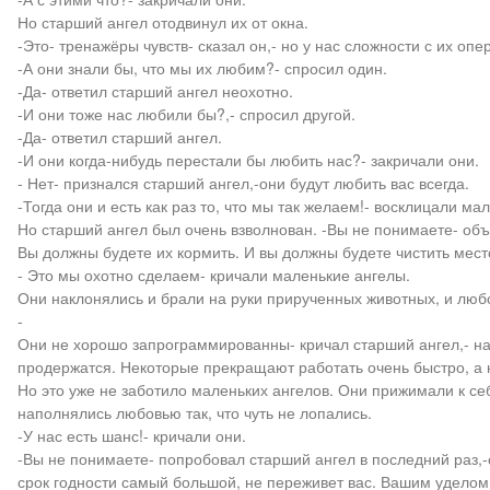
Но старший ангел отодвинул их от окна.
-Это- тренажёры чувств- сказал он,- но у нас сложности с их оп
-А они знали бы, что мы их любим?- спросил один.
-Да- ответил старший ангел неохотно.
-И они тоже нас любили бы?,- спросил другой.
-Да- ответил старший ангел.
-И они когда-нибудь перестали бы любить нас?- закричали они.
- Нет- признался старший ангел,-они будут любить вас всегда.
-Тогда они и есть как раз то, что мы так желаем!- восклицали ма
Но старший ангел был очень взволнован. -Вы не понимаете- объ
Вы должны будете их кормить. И вы должны будете чистить место
- Это мы охотно сделаем- кричали маленькие ангелы.
Они наклонялись и брали на руки прирученных животных, и любо
-
Они не хорошо запрограммированны- кричал старший ангел,- на 
продержатся. Некоторые прекращают работать очень быстро, а 
Но это уже не заботило маленьких ангелов. Они прижимали к себ
наполнялись любовью так, что чуть не лопались.
-У нас есть шанс!- кричали они.
-Вы не понимаете- попробовал старший ангел в последний раз,-он
срок годности самый большой, не переживет вас. Вашим уделом 