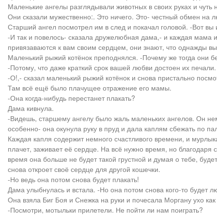
Маленькие ангелы разглядывали животных в своих руках и чуть 
Они сказали мужественно:. Это ничего. Это- честный обмен на л
Старший ангел посмотрел им в след и покачал головой. -Вот вы
-И так и повелось- сказала дружелюбная дама,- и каждая мама и
привязаваются к вам своим сердцем, они знают, что однажды вы 
Маленький рыжий котёнок преподнялся. -Почему же тогда они бе
-Потому, что даже краткий срок вашей любви достоен их печали.
-О!,- сказал маленький рыжий котёнок и снова пристально посмо
Там всё ещё было плачущее отражение его мамы.
-Она когда-нибудь перестанет плакать?
Дама кивнула.
-Видешь, старшему ангелу было жаль маленьких ангелов. Он немо
особенно- она окунула руку в пруд и дала каплям сбежать по па
Каждая капля содержит немного счастливого времени, и мурлыкан
плачет, заживает её сердце. На всё нужно время, но благодаря с
время она больше не будет такой грустной и думая о тебе, буде
снова откроет своё сердце для другой кошечки.
-Но ведь она потом снова будет плакать!
Дама улыбнулась и встала. -Но она потом снова кого-то будет л
Она взяла Биг Боя и Снежка на руки и почесала Моргану ухо как 
-Посмотри, мотыльки прилетели. Не пойти ли нам поиграть?