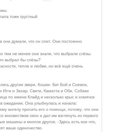
амы.
 папа тоже грустный
да они думали, что он спит. Они постоянно
но тем не менее они знали, что выбрали слёзы.
-то выбрал бы слёзы?
асности, тепле и любви, но всё ещё очень
лись другие звери. Кошки- Биг Бой и Снежок,
 Игги и Захар, Свити, Каматта и Оби. Собаки
рица по имени Клайд и несколько крыс и хомячок
 в ожидании. Она улыбнулась и начала:
му ангелу просить его о помощи, потому, что они
со множеством окон и дал им взглянуть из первого
е машины и многое другое. -Здесь есть кое-что,
нят ваше одиночество.