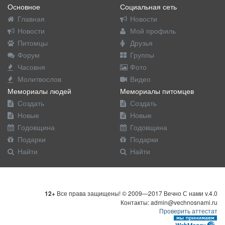
Основное
Социальная сеть
Главная
Новости
Новости
Мой профиль
Питомцы
Друзья
Форум
Группы
Часовня
Фото
Молитвослов
Видео
Мемориалы людей
Мемориалы питомцев
Создать
Создать
Новые
Новые
Годовщина
Годовщина
Подарки
Подарки
Найти
Найти
12+
Все права защищены! © 2009—2017 Вечно С нами v.4.0
Контакты: admin@vechnosnami.ru
Проверить аттестат