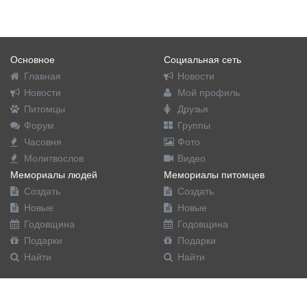
Основное
Социальная сеть
Главная
Новости
Новости
Мой профиль
Питомцы
Друзья
Форум
Группы
Часовня
Фото
Молитвослов
Видео
Мемориалы людей
Мемориалы питомцев
Создать
Создать
Новые
Новые
Годовщина
Годовщина
Подарки
Подарки
Найти
Найти