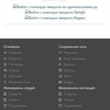
Основное
Социальная сеть
Главная
Новости
Новости
Мой профиль
Питомцы
Друзья
Форум
Группы
Часовня
Фото
Молитвослов
Видео
Мемориалы людей
Мемориалы питомцев
Создать
Создать
Новые
Новые
Годовщина
Годовщина