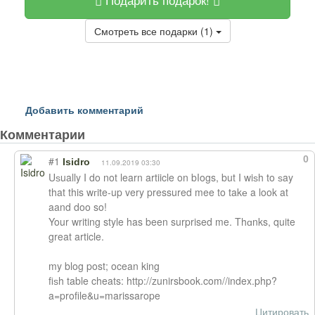
Смотреть все подарки (1)
Добавить комментарий
Комментарии
0
#1
Isidro
11.09.2019 03:30
Uѕually I do not learn artiicle on bⅼogs, but I wiѕh to ѕay
that this wгite-up very pressured mee to takе a look at
aand doo so!
Your writing style has been surprised me. Thɑnks, quite
great article.
my blog post; ocean king
fiѕh table cheats: http://zunirsbook.com//index.php?
a=profile&u=marissarope
Цитировать