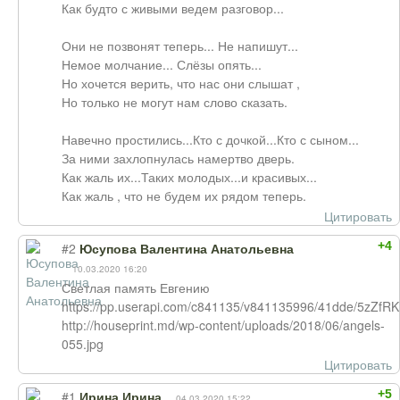
Как будто с живыми ведем разговор...
Они не позвонят теперь... Не напишут...
Немое молчание... Слёзы опять...
Но хочется верить, что нас они слышат ,
Но только не могут нам слово сказать.
Навечно простились...Кто с дочкой...Кто с сыном...
За ними захлопнулась намертво дверь.
Как жаль их...Таких молодых...и красивых...
Как жаль , что не будем их рядом теперь.
Цитировать
+4
#2
Юсупова Валентина Анатольевна
10.03.2020 16:20
Светлая память Евгению
https://pp.userapi.com/c841135/v841135996/41dde/5zZfRK
http://houseprint.md/wp-content/uploads/2018/06/angels-
055.jpg
Цитировать
+5
#1
Ирина Ирина
04.03.2020 15:22