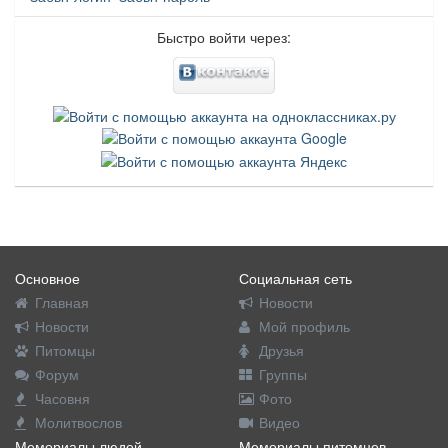
Быстро войти через:
Основное
Социальная сеть
Главная
Новости
Новости
Мой профиль
Питомцы
Друзья
Форум
Группы
Часовня
Фото
Молитвослов
Видео
Мемориалы людей
Мемориалы питомцев