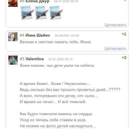
#5
Елена Джур
06.01.2025 09:40
Цитировать
+1
#4
Инна Шайко
06.08.2021 05:39
Вечная и светлая память тебе, Женя.
Цитировать
+3
#3
Valentina
02.07.2020 05:13
Всем мамам, чьи дети ушли на небеса
А время бежит...Боже ! Неумолимо...
Ведь сколько без вас прошло прожитых дней...?????
А всех, потерявших кто дочку, кто сына...
И время не лечит... И всё тяжелей.
Как будто повесили камень на сердце.
Уход их теперь себе ставим в укор.
Не можем на фото детей наглядеться...