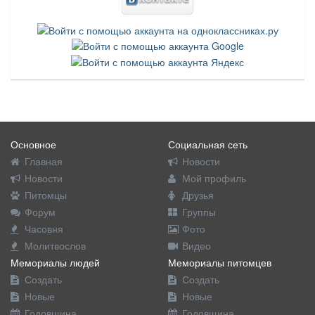
Основное
Социальная сеть
Главная
Новости
Новости
Мой профиль
Питомцы
Друзья
Форум
Группы
Часовня
Фото
Молитвослов
Видео
Мемориалы людей
Мемориалы питомцев
Создать
Создать
Новые
Новые
Годовщина
Годовщина