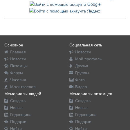
Основное
Социальная сеть
Главная
Новости
Новости
Мой профиль
Питомцы
Друзья
Форум
Группы
Часовня
Фото
Молитвослов
Видео
Мемориалы людей
Мемориалы питомцев
Создать
Создать
Новые
Новые
Годовщина
Годовщина
Подарки
Подарки
Найти
Найти