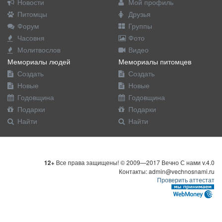
Новости
Мой профиль
Питомцы
Друзья
Форум
Группы
Часовня
Фото
Молитвослов
Видео
Мемориалы людей
Мемориалы питомцев
Создать
Создать
Новые
Новые
Годовщина
Годовщина
Подарки
Подарки
Найти
Найти
12+
Все права защищены! © 2009—2017 Вечно С нами v.4.0
Контакты: admin@vechnosnami.ru
Проверить аттестат