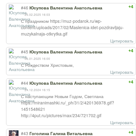
+4
#46
Юсупова Валентина Анатольевна
25.02.2025 16:03
С праздником https://muz-podarok.ru/wp-
content/uploads/2017/02/Maslenica-idet-pozdravljaju-
muzykalnaja-otkrytka.gif
Цитировать
+4
#45
Юсупова Валентина Анатольевна
06.01.2025 16:00
С Рождеством Христовым,
Цитировать
+4
#44
Юсупова Валентина Анатольевна
24.12.2024 16:15
С наступающим Новым Годом, Светлана
https://miranimashki.ru/_ph/31/2/420136978.gif?
1451548621
http://4put.ru/pictures/max/234/721702.gif
Цитировать
+4
#43
Гоголина Галина Витальевна