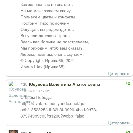
Как же нам вас не хватает.
На могилке зажжем свечу.
Принесём цветы и конфеты,
Постоим, тихо помолчим.
Ощущая, вы рядом где-то…
Вы ушли далеко за грань,
Здесь вас больше не повстречаем,
Мы приходим, чтоб вам сказать,
Любим, помним, очень скучаем.
© Copyright: Ириша65, 2021
Ирина Шах (Ириша65)
Цитировать
+2
#38
Юсупова Валентина Анатольевна
08.05.2024 17:02
С Днём Победы
https://avatars.mds.yandex.net/get-
pdb/1352825/1fb32b3f-3920-4bcd-9d73-
879749b9e03f/s1200?webp=false
Цитировать
+3