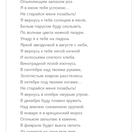
Опьяняющим запахом роз
Я в июне тебя успокою…
Не старайся меня позабыть!
Я вернусь к тебе солнцем в июле,
Белым парусом буду скользить
По волнам цвета нежной лазури.
Упаду я к тебе на ладонь
Яркой звездочкой в августе с неба,
Я вернусь к тебе негой ночной
И колосьями спелого хлеба.
Виноградной лозой изогнусь
В сентябре над твоими руками,
Золотистым ковром расстелюсь
В октябре под твоими ногами…
Не старайся меня позабыть!
Я вернусь в ноябре хмурым утром,
В декабре буду плавно кружить
Над землею снежинкою хрупкой.
В январе я в крещенский мороз
Огоньком запылаю в камине,
В феврале будет вьюга лепить
Из снежков на окне мое имя…