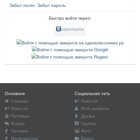
Забыт логин
Забыт пароль
Быстро войти через:
Основное
Социальная сеть
Главная
Новости
Новости
Мой профиль
Питомцы
Друзья
Форум
Группы
Часовня
Фото
Молитвослов
Видео