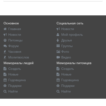
Основное
Социальная сеть
Главная
Новости
Новости
Мой профиль
Питомцы
Друзья
Форум
Группы
Часовня
Фото
Молитвослов
Видео
Мемориалы людей
Мемориалы питомцев
Создать
Создать
Новые
Новые
Годовщина
Годовщина
Подарки
Подарки
Найти
Найти