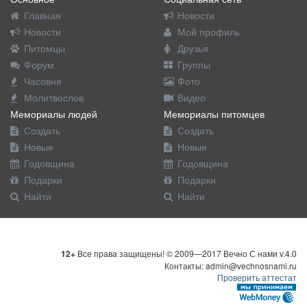
Главная
Новости
Новости
Мой профиль
Питомцы
Друзья
Форум
Группы
Часовня
Фото
Молитвослов
Видео
Мемориалы людей
Мемориалы питомцев
Создать
Создать
Новые
Новые
Годовщина
Годовщина
Подарки
Подарки
Найти
Найти
12+
Все права защищены! © 2009—2017 Вечно С нами v.4.0
Контакты: admin@vechnosnami.ru
Проверить аттестат