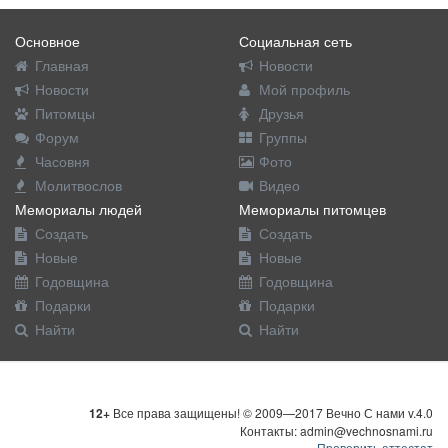
Основное
Социальная сеть
Главная
Новости
Новости
Мой профиль
Питомцы
Друзья
Форум
Группы
Часовня
Фото
Молитвослов
Видео
Мемориалы людей
Мемориалы питомцев
Создать
Создать
Новые
Новые
Годовщина
Годовщина
Подарки
Подарки
Найти
Найти
12+
Все права защищены! © 2009—2017 Вечно С нами v.4.0
Контакты: admin@vechnosnami.ru
Проверить аттестат