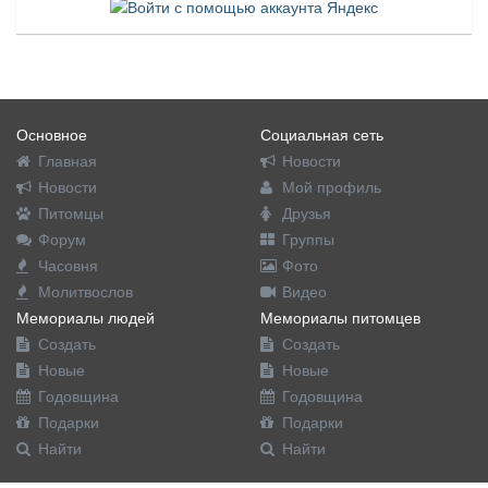
Основное
Социальная сеть
Главная
Новости
Новости
Мой профиль
Питомцы
Друзья
Форум
Группы
Часовня
Фото
Молитвослов
Видео
Мемориалы людей
Мемориалы питомцев
Создать
Создать
Новые
Новые
Годовщина
Годовщина
Подарки
Подарки
Найти
Найти