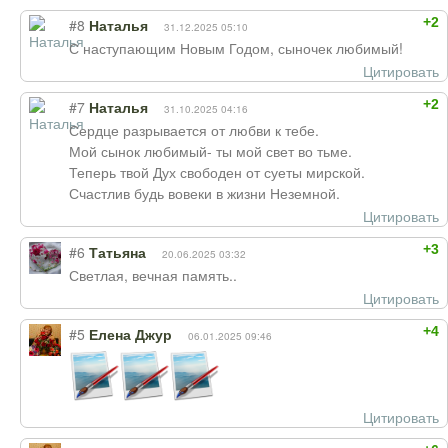
+2
#8
Наталья
31.12.2025 05:10
С наступающим Новым Годом, сыночек любимый!
Цитировать
+2
#7
Наталья
31.10.2025 04:16
Сердце разрывается от любви к тебе.
Мой сынок любимый- ты мой свет во тьме.
Теперь твой Дух свободен от суеты мирской.
Счастлив будь вовеки в жизни Неземной.
Цитировать
+3
#6
Татьяна
20.06.2025 03:32
Светлая, вечная память..
Цитировать
+4
#5
Елена Джур
06.01.2025 09:46
Цитировать