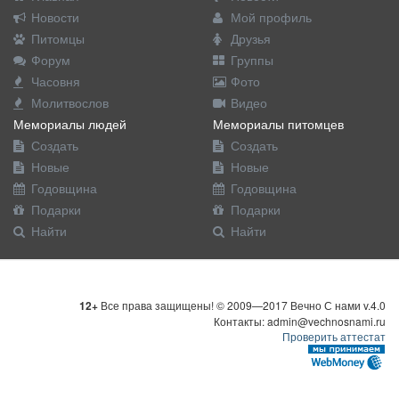
Новости
Мой профиль
Питомцы
Друзья
Форум
Группы
Часовня
Фото
Молитвослов
Видео
Мемориалы людей
Мемориалы питомцев
Создать
Создать
Новые
Новые
Годовщина
Годовщина
Подарки
Подарки
Найти
Найти
12+
Все права защищены! © 2009—2017 Вечно С нами v.4.0
Контакты: admin@vechnosnami.ru
Проверить аттестат