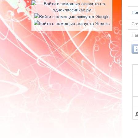
По
Соз
Нав
Д