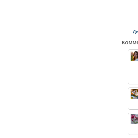
До
Комм