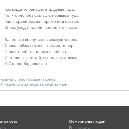
Как когда-то раньше, в трудные года,
Те, кто жил без фальши, первыми туда
Где сгорали братья, прямо под обстрел,
Вновь уходят парни, честен кто и смел.
Да, не все вернутся на земную твердь.
Снова слёзы льются, горькие, теперь.
Падают ребята, прямо в небеса,
И, с травы измятой, вверх, летит душа.
© Степан Кадашников
новить список комментариев
S лента комментариев этой записи
ная сеть
Мемориалы людей
сти
Создать