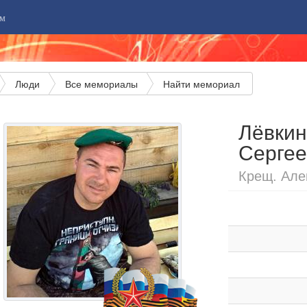
м
Люди
Все мемориалы
Найти мемориал
Лёвкин
Сергее
Крещ. Алек