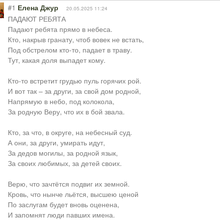
#1
Елена Джур
20.05.2025 11:24
ПАДАЮТ РЕБЯТА
Падают ребята прямо в небеса.
Кто, накрыв гранату, чтоб вовек не встать,
Под обстрелом кто-то, падает в траву.
Тут, какая доля выпадет кому.
Кто-то встретит грудью пуль горячих рой.
И вот так – за други, за свой дом родной,
Напрямую в небо, под колокола,
За родную Веру, что их в бой звала.
Кто, за что, в округе, на небесный суд.
А они, за други, умирать идут,
За дедов могилы, за родной язык,
За своих любимых, за детей своих.
Верю, что зачтётся подвиг их земной.
Кровь, что нынче льётся, высшею ценой
По заслугам будет вновь оценена,
И запомнят люди павших имена.