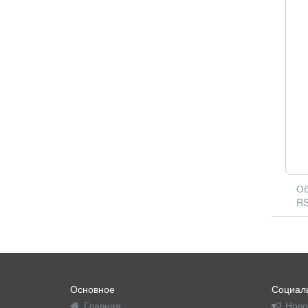
Об
RS
Основное
Социаль
Главная
Ново