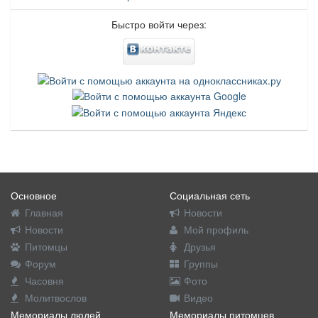
Быстро войти через:
Основное
Социальная сеть
Главная
Новости
Новости
Мой профиль
Питомцы
Друзья
Форум
Группы
Часовня
Фото
Молитвослов
Видео
Мемориалы людей
Мемориалы питомцев