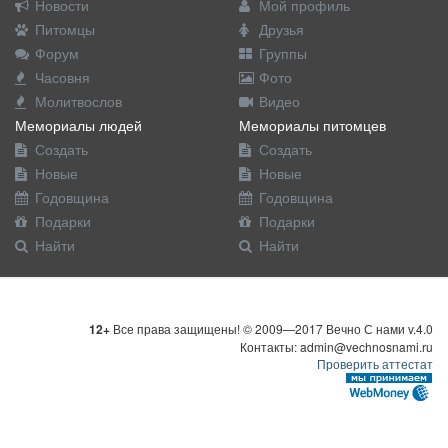
Новости
Мой профиль
Питомцы
Друзья
Форум
Группы
Часовня
Фото
Молитвослов
Видео
Мемориалы людей
Мемориалы питомцев
Создать
Создать
Новые
Новые
Годовщина
Годовщина
Подарки
Подарки
Найти
Найти
12+
Все права защищены! © 2009—2017 Вечно С нами v.4.0
Контакты: admin@vechnosnami.ru
Проверить аттестат