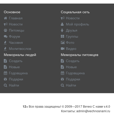
Основное
Социальная сеть
Главная
Новости
Новости
Мой профиль
Питомцы
Друзья
Форум
Группы
Часовня
Фото
Молитвослов
Видео
Мемориалы людей
Мемориалы питомцев
Создать
Создать
Новые
Новые
Годовщина
Годовщина
Подарки
Подарки
Найти
Найти
12+
Все права защищены! © 2009—2017 Вечно С нами v.4.0
Контакты: admin@vechnosnami.ru