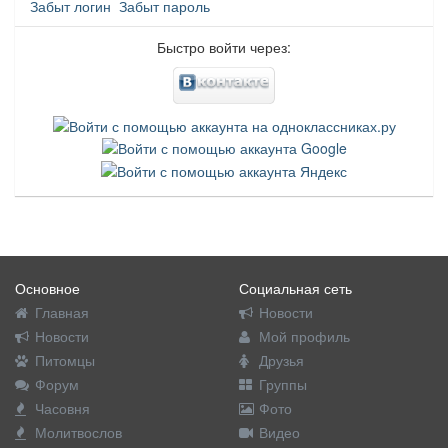
Забыт логин
Забыт пароль
Быстро войти через:
Основное
Социальная сеть
Главная
Новости
Новости
Мой профиль
Питомцы
Друзья
Форум
Группы
Часовня
Фото
Молитвослов
Видео