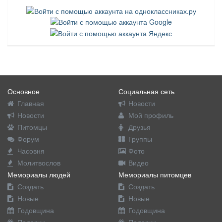
Основное
Социальная сеть
Главная
Новости
Новости
Мой профиль
Питомцы
Друзья
Форум
Группы
Часовня
Фото
Молитвослов
Видео
Мемориалы людей
Мемориалы питомцев
Создать
Создать
Новые
Новые
Годовщина
Годовщина
Подарки
Подарки