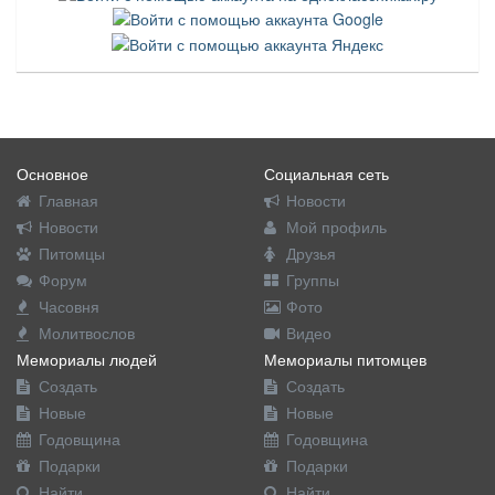
Основное
Социальная сеть
Главная
Новости
Новости
Мой профиль
Питомцы
Друзья
Форум
Группы
Часовня
Фото
Молитвослов
Видео
Мемориалы людей
Мемориалы питомцев
Создать
Создать
Новые
Новые
Годовщина
Годовщина
Подарки
Подарки
Найти
Найти