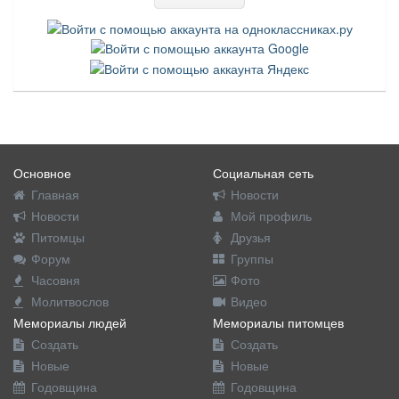
Основное
Социальная сеть
Главная
Новости
Новости
Мой профиль
Питомцы
Друзья
Форум
Группы
Часовня
Фото
Молитвослов
Видео
Мемориалы людей
Мемориалы питомцев
Создать
Создать
Новые
Новые
Годовщина
Годовщина