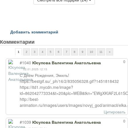
Добавить комментарий
Комментарии
1
2
3
4
5
6
7
8
9
10
11
»
0
#1040
Юсупова Валентина Анатольевна
02.01.2025 12:15
С Днём Рождения, Эмиль!
https://bestgif.su/_ph/16/2/835056328.gif?1451818432
https://itd1.mycdn.me/image?
id=862042773334&t=20&plc=WEB&tkn=*EWgXKIAF2L61SC
http://best-
animation.ru/images/users/images/novyj_god/animacii/elka.g
Цитировать
0
#1039
Юсупова Валентина Анатольевна