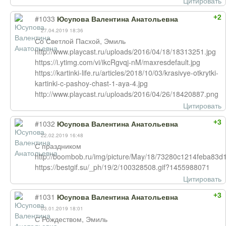
Цитировать
+2
#1033
Юсупова Валентина Анатольевна
27.04.2019 18:36
Со Светлой Пасхой, Эмиль
http://www.playcast.ru/uploads/2016/04/18/18313251.jpg
https://i.ytimg.com/vi/ikcRgvqj-nM/maxresdefault.jpg
https://kartinki-life.ru/articles/2018/10/03/krasivye-otkrytki-
kartinki-c-pashoy-chast-1-aya-4.jpg
http://www.playcast.ru/uploads/2016/04/26/18420887.png
Цитировать
+3
#1032
Юсупова Валентина Анатольевна
22.02.2019 16:48
С праздником
http://boombob.ru/img/picture/May/18/73280c1214feba83d
https://bestgif.su/_ph/19/2/100328508.gif?1455988071
Цитировать
+3
#1031
Юсупова Валентина Анатольевна
03.01.2019 18:01
С Рождеством, Эмиль