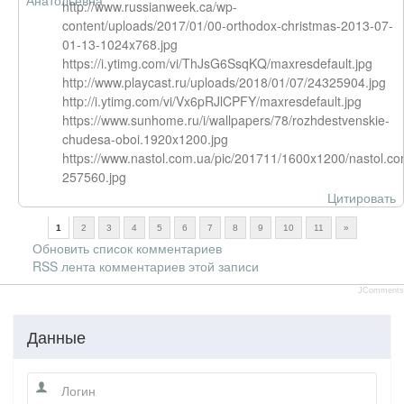
http://www.russianweek.ca/wp-
content/uploads/2017/01/00-orthodox-christmas-2013-07-
01-13-1024x768.jpg
https://i.ytimg.com/vi/ThJsG6SsqKQ/maxresdefault.jpg
http://www.playcast.ru/uploads/2018/01/07/24325904.jpg
http://i.ytimg.com/vi/Vx6pRJlCPFY/maxresdefault.jpg
https://www.sunhome.ru/i/wallpapers/78/rozhdestvenskie-
chudesa-oboi.1920x1200.jpg
https://www.nastol.com.ua/pic/201711/1600x1200/nastol.co
257560.jpg
Цитировать
1
2
3
4
5
6
7
8
9
10
11
»
Обновить список комментариев
RSS лента комментариев этой записи
JComments
Данные