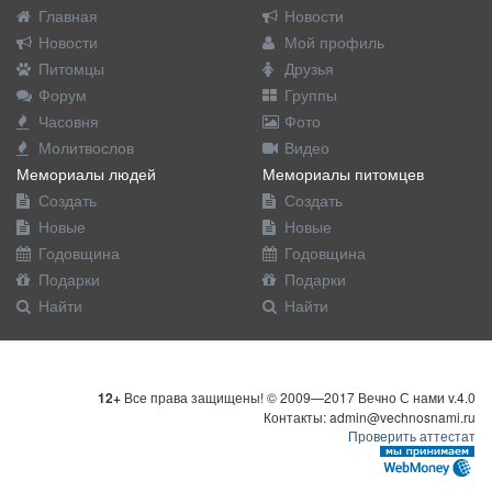
Главная
Новости
Новости
Мой профиль
Питомцы
Друзья
Форум
Группы
Часовня
Фото
Молитвослов
Видео
Мемориалы людей
Мемориалы питомцев
Создать
Создать
Новые
Новые
Годовщина
Годовщина
Подарки
Подарки
Найти
Найти
12+
Все права защищены! © 2009—2017 Вечно С нами v.4.0
Контакты: admin@vechnosnami.ru
Проверить аттестат