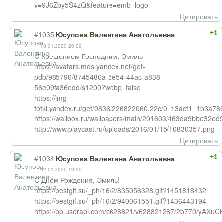
v=9J6Zby5S4zQ&feature=emb_logo
Цитировать
+1
#1035
Юсупова Валентина Анатольевна
18.01.2020 20:09
С Крещением Господним, Эмиль
https://avatars.mds.yandex.net/get-
pdb/985790/8745486a-5e54-44ac-a838-
56e09fa36edd/s1200?webp=false
https://img-
fotki.yandex.ru/get/9836/226822060.22c/0_13acf1_1b3a78
https://wallbox.ru/wallpapers/main/201603/463da9bbe32ed
http://www.playcast.ru/uploads/2016/01/15/16830357.png
Цитировать
+1
#1034
Юсупова Валентина Анатольевна
02.01.2020 19:20
С Днём Рождения, Эмиль!
https://bestgif.su/_ph/16/2/835056328.gif?1451818432
https://bestgif.su/_ph/16/2/940061551.gif?1436443194
https://pp.userapi.com/c628821/v628821287/2b770/yAXuC