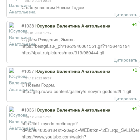
28.12.2024 20:01
С наступающим Новым Годом,
Цитировать
+1
#1038
Юсупова Валентина Анатольевна
01.01.2023 17:47
С Днём Рождения, Эмиль
https://bestgif.su/_ph/16/2/940061551.gif?1436443194
http://4put.ru/pictures/max/319/980444.gif
Цитировать
+1
#1037
Юсупова Валентина Анатольевна
31.12.2022 00:37
С Новым Годом,
http://gifq.ru/wp-content/gallery/s-novym-godom/2f-1.gif
Цитировать
+1
#1036
Юсупова Валентина Анатольевна
13.12.2020 17:06
http://itd1.mycdn.me/image?
id=859640356184&t=20&plc=WEB&tkn=*2ErLrqq_SVLUQe
https://www.youtube.com/watch?