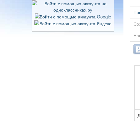
По
Соз
Нав
Д