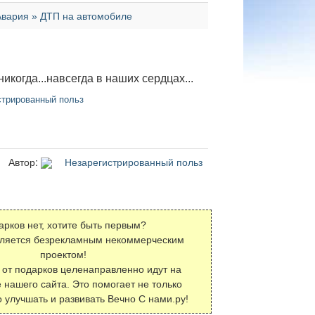
Авария » ДТП на автомобиле
никогда...навсегда в наших сердцах...
трированный польз
Автор:
Незарегистрированный польз
арков нет, хотите быть первым?
вляется безрекламным некоммерческим
проектом!
 от подарков целенаправленно идут на
 нашего сайта. Это помогает не только
о улучшать и развивать Вечно С нами.ру!