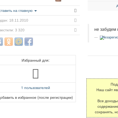
ставить на главную
дан: 18.11.2010
не забудем 
естили: 3 320
Незарегис
Избранный для:
Под
1 пользователей
Наш сайт я
обавить в избранное (после регистрации)
Все доходы
содержание
сохранять, н