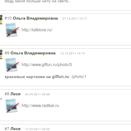
Ведь меня больше нету на свете..
#10
Ольга Владимировна
27.12.2011 15:17
: http://talklove.ru/
#9
Ольга Владимировна
12.12.2011 14:14
: http://www.giffun.ru/photo/5
красивые картинки на giffun.ru
: /photo/1
#8
Леся
24.04.2011 05:48
: http://www.radikal.ru
#7
Леся
17.04.2011 03:03