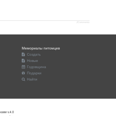
JComments
Мемориалы питомцев
Создать
Новые
Годовщина
Подарки
Найти
ами v.4.0