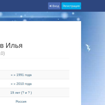
Вход
Регистрация
в Илья
10)
» » 1991 года
» » 2010 года
19 лет (? и ? )
Россия