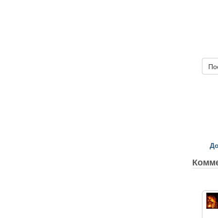
По
До
Комм