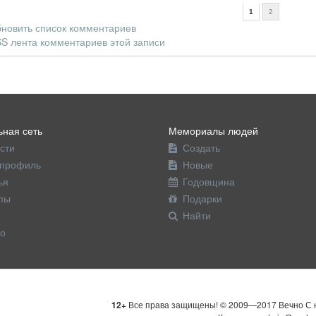
1
2
новить список комментариев
S лента комментариев этой записи
ная сеть
Мемориалы людей
сти
Создать
профиль
Новые
ья
Годовщина
пы
Подарки
Найти
о
12+
Все права защищены! © 2009—2017 Вечно С н