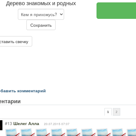
Дерево знакомых и родных
Сохранить
ставить свечку
бавить комментарий
ентарии
1
2
#13
Шелег Алла
20.07.2015 07:07