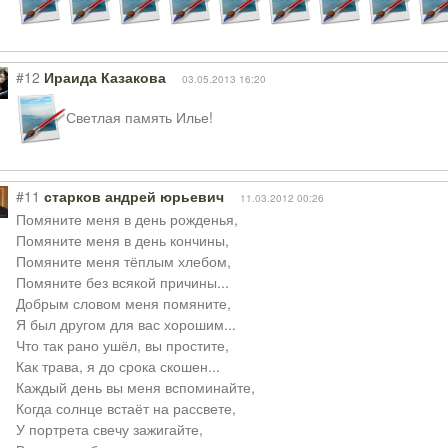
#12
Ираида Казакова
03.05.2013 16:20
Светлая память Илье!
#11
старков андрей юрьевич
11.03.2012 00:26
Помяните меня в день рожденья,
Помяните меня в день кончины,
Помяните меня тёплым хлебом,
Помяните без всякой причины...
Добрым словом меня помяните,
Я был другом для вас хорошим...
Что так рано ушёл, вы простите,
Как трава, я до срока скошен...
Каждый день вы меня вспоминайте,
Когда солнце встаёт на рассвете,
У портрета свечу зажигайте,