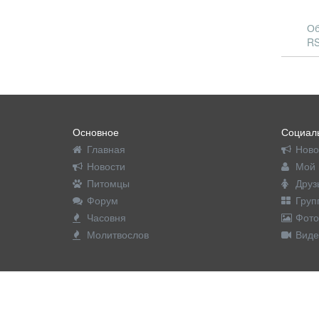
Об
RS
Основное
Социаль
Главная
Ново
Новости
Мой 
Питомцы
Друз
Форум
Груп
Часовня
Фото
Молитвослов
Виде