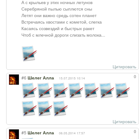
А с крыльев у этих ночных летунов
Серебряной пылью сыплются сны
Летят они важно средь сотен планет
Встречаясь хвостами с кометой, слегка
Касаясь созвездий и быстрых ракет
Чтоб с млечной дороги слизать молока...
Цитировать
0
#6
Шелег Алла
15.07.2015 10:14
Цитировать
0
#5
Шелег Алла
06.05.2014 17:57