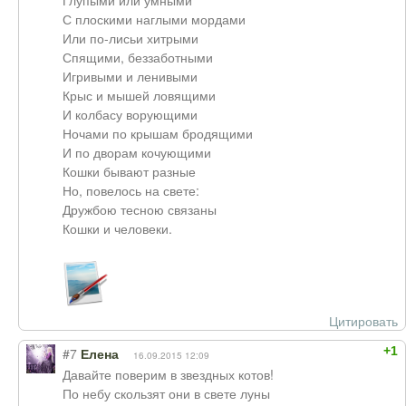
Глупыми или умными
С плоскими наглыми мордами
Или по-лисьи хитрыми
Спящими, беззаботными
Игривыми и ленивыми
Крыс и мышей ловящими
И колбасу ворующими
Ночами по крышам бродящими
И по дворам кочующими
Кошки бывают разные
Но, повелось на свете:
Дружбою тесною связаны
Кошки и человеки.
Цитировать
+1
#7
Елена
16.09.2015 12:09
Давайте поверим в звездных котов!
По небу скользят они в свете луны