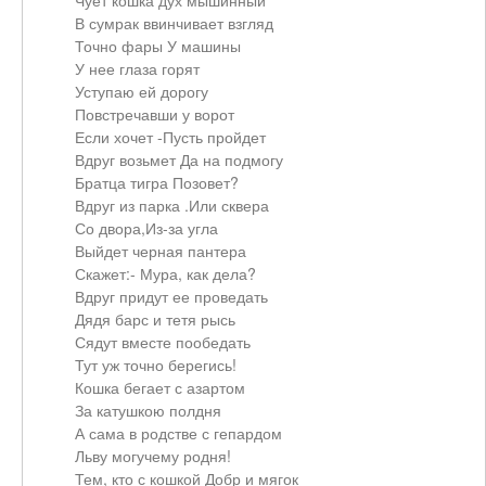
Чует кошка дух мышинный
В сумрак ввинчивает взгляд
Точно фары У машины
У нее глаза горят
Уступаю ей дорогу
Повстречавши у ворот
Если хочет -Пусть пройдет
Вдруг возьмет Да на подмогу
Братца тигра Позовет?
Вдруг из парка .Или сквера
Со двора,Из-за угла
Выйдет черная пантера
Скажет:- Мура, как дела?
Вдруг придут ее проведать
Дядя барс и тетя рысь
Сядут вместе пообедать
Тут уж точно берегись!
Кошка бегает с азартом
За катушкою полдня
А сама в родстве с гепардом
Льву могучему родня!
Тем, кто с кошкой Добр и мягок