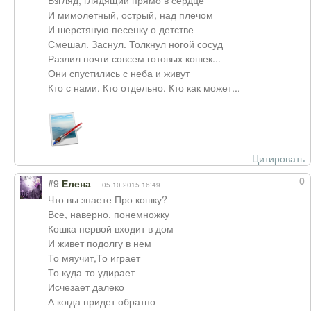
Взгляд, глядящий прямо в сердце
И мимолетный, острый, над плечом
И шерстяную песенку о детстве
Смешал. Заснул. Толкнул ногой сосуд
Разлил почти совсем готовых кошек...
Они спустились с неба и живут
Кто с нами. Кто отдельно. Кто как может...
Цитировать
0
#9
Елена
05.10.2015 16:49
Что вы знаете Про кошку?
Все, наверно, понемножку
Кошка первой входит в дом
И живет подолгу в нем
То мяучит,То играет
То куда-то удирает
Исчезает далеко
А когда придет обратно