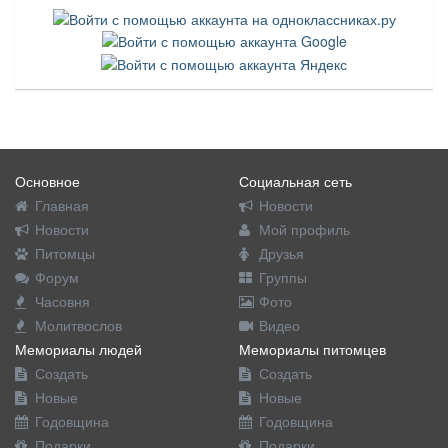
Основное
Социальная сеть
Главная
Новости
Новости
Мой профиль
Питомцы
Друзья
Форум
Группы
Часовня
Фото
Молитвослов
Видео
Мемориалы людей
Мемориалы питомцев
Создать
Создать
Новые
Новые
Годовщина
Годовщина
Подарки
Подарки