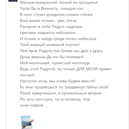
Махнув прекрасной лапкой на прощанье
Ушли Вы в Вечность, покидая нас
В окно стучат дождинки-словно слёзки
Ваш жизни огонек , увы, погас
Раскроет в небе Радуга ладошки
Цветами озарится небосклон
И только я найду среди полос небесных
Твой нежный неземной поклон!
Чем ярче Радуга,тем ближе мы друг к другу
Душа зверька,Да кто бы понимал!
Мой маленький, пушистый непоседа
Ведь этой Радугой, ты только ДЛЯ МЕНЯ привет
послал!
Наступит ночь, мы снова будем вместе!
Ко мне прорвёшься ты, раздвинув тайны снов!
Юлой завертишься, и пронесёшься ветром
Но чуть проснусь, ты исчезаешь, под
ночи покров...