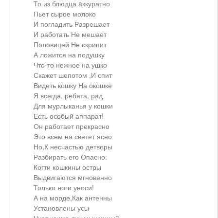
То из блюдца aккуратно
Пьет сырое молоко
И погладить Разрешает
И работать Не мешает
Половицей Не скрипит
А ложится на подушку
Что-то нежное на ушко
Скажет шепотом ,И спит
Видеть кошку На окошке
Я всегда, ребята, рад
Для мурлыканья у кошки
Есть особый аппарат!
Он работает прекрасно
Это всем на светет ясно
Но,К несчастью детворы
Разбирать его Опасно:
Когти кошкины остры
Выдвигаются мгновенно
Только ноги уноси!
А на морде,Как антенны
Установлены усы