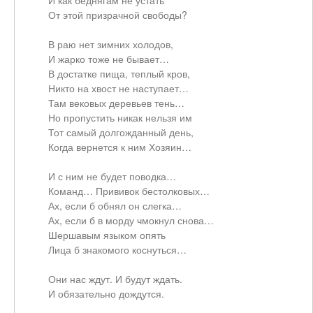
И как беднягам не устать
От этой призрачной свободы?
В раю нет зимних холодов,
И жарко тоже не бывает…
В достатке пища, теплый кров,
Никто на хвост не наступает…
Там вековых деревьев тень…
Но пропустить никак нельзя им
Тот самый долгожданный день,
Когда вернется к ним Хозяин…
И с ним не будет поводка…
Команд… Прививок бестолковых…
Ах, если б обнял он слегка…
Ах, если б в морду чмокнул снова…
Шершавым языком опять
Лица б знакомого коснуться…
Они нас ждут. И будут ждать.
И обязательно дождутся.