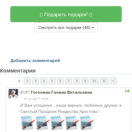
Подарить подарок!
Смотреть все подарки (46)
Добавить комментарий
Комментарии
1
2
3
4
5
6
7
8
9
10
11
»
+4
#187
Гоголина Галина Витальевна
07.01.2017 15:35
И Вам угощение , наши верные, любимые друзья, в
Светлый Праздник Рождества Христова !