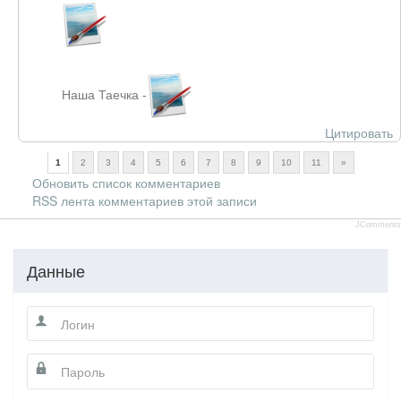
Наша Таечка -
Цитировать
1
2
3
4
5
6
7
8
9
10
11
»
Обновить список комментариев
RSS лента комментариев этой записи
JComments
Данные