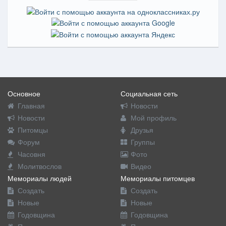
Основное
Социальная сеть
Главная
Новости
Новости
Мой профиль
Питомцы
Друзья
Форум
Группы
Часовня
Фото
Молитвослов
Видео
Мемориалы людей
Мемориалы питомцев
Создать
Создать
Новые
Новые
Годовщина
Годовщина